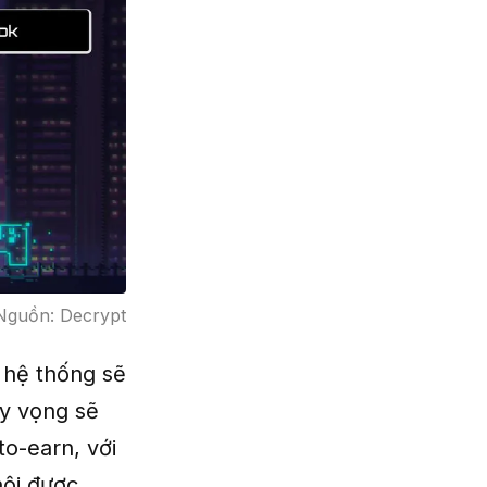
Nguồn: Decrypt
 hệ thống sẽ
hy vọng sẽ
to-earn, với
hội được