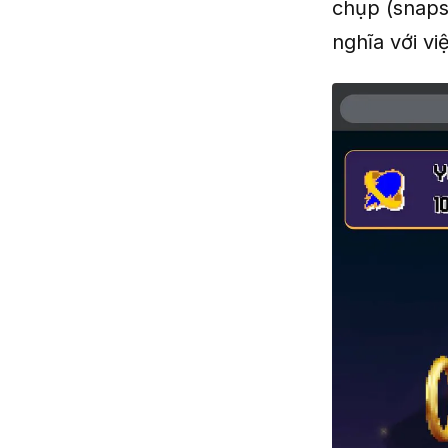
chụp (snaps
nghĩa với vi