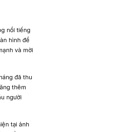
g nổi tiếng
màn hình để
 mạnh và mời
tháng đã thu
 tăng thêm
ầu người
iện tại ảnh