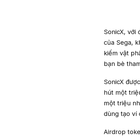
SonicX, với
của Sega, k
kiếm vật ph
bạn bè tham
SonicX được
hút một tri
một triệu n
dùng tạo ví 
Airdrop toke