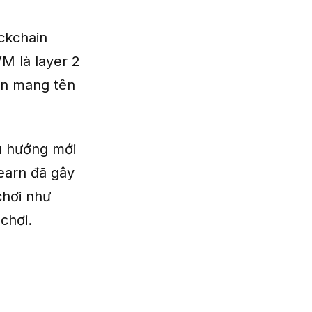
ckchain
VM là layer 2
arn mang tên
xu hướng mới
-earn đã gây
chơi như
chơi.