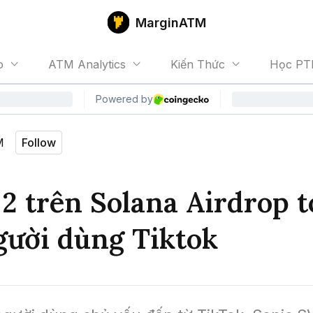
MarginATM
o
ATM Analytics
Kiến Thức
Học PT
M
Follow
 2 trên Solana Airdrop 
gười dùng Tiktok