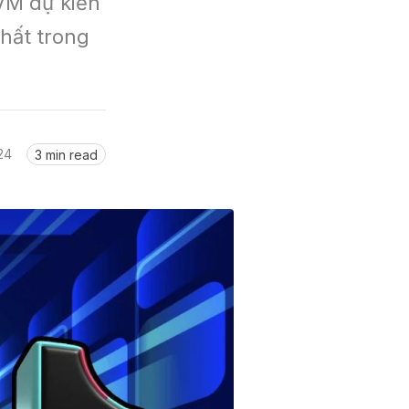
VM dự kiến 
hất trong 
24
3 min read