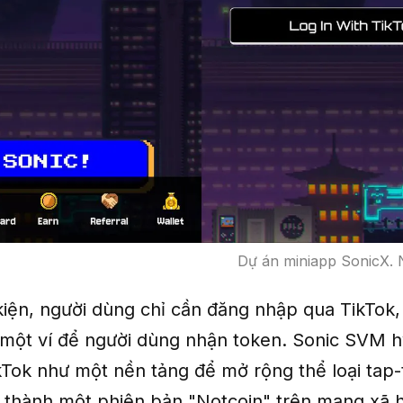
Dự án miniapp SonicX. 
kiện, người dùng chỉ cần đăng nhập qua TikTok,
 một ví để người dùng nhận token. Sonic SVM 
kTok như một nền tảng để mở rộng thể loại tap-
ở thành một phiên bản "Notcoin" trên mạng xã 