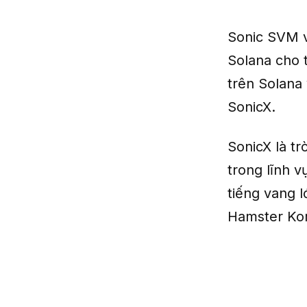
Sonic SVM v
Solana cho t
trên Solana 
SonicX.
SonicX là tr
trong lĩnh v
tiếng vang 
Hamster Kom