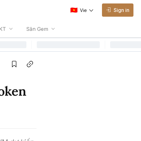
Sign in
Vie
AVAILABLE EDITIONS
KT
Săn Gem
Vie
Vietnamese
Save
Copy link
token