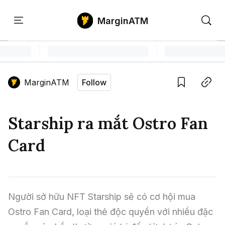
MarginATM
Kiến
Học
Săn
Thức
PTKT
Gem
Language edition
Vie
MarginATM
Follow
Home
Save
Copy link
Tin Tức Crypto
Starship ra mắt Ostro Fan
Tin Tức Bitcoin
ATM Analytics
Card
Phân Tích Bitcoin
Tin Tức Altcoin
Kiến Thức
Thuật Ngữ Cơ Bản
Phân Tích Ethereum
Tin Tức Thị Trường
Học PTKT
Người sở hữu NFT Starship sẽ có cơ hội mua 
Chỉ Báo Kỹ Thuật
Kiến Thức Tổng Hợp
Phân Tích Thị Trường
Săn Gem
Ostro Fan Card, loại thẻ độc quyền với nhiều đặc 
Airdrop