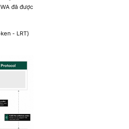
 RWA đã được
oken - LRT)