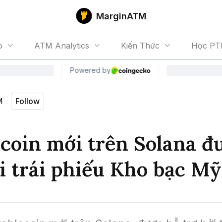
MarginATM
o
ATM Analytics
Kiến Thức
Học PT
M
Follow
ecoin mới trên Solana đ
ởi trái phiếu Kho bạc Mỹ