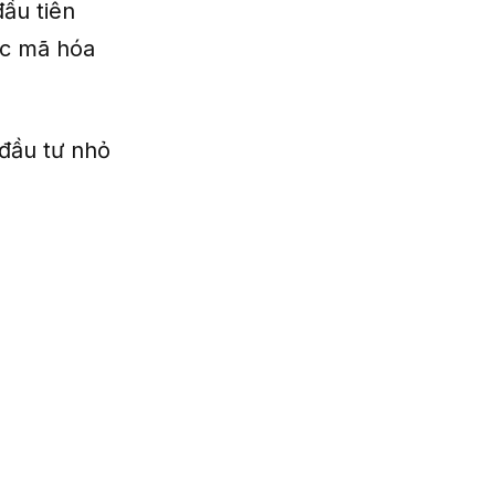
ầu tiên
ược mã hóa
đầu tư nhỏ