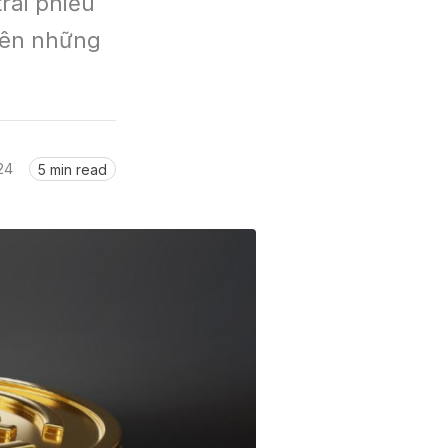
rái phiếu 
nên những 
24
5 min read