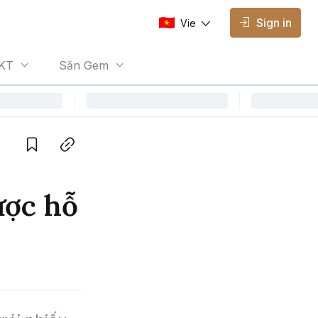
Sign in
Vie
AVAILABLE EDITIONS
KT
Săn Gem
Vie
Vietnamese
Save
Copy link
ược hỗ