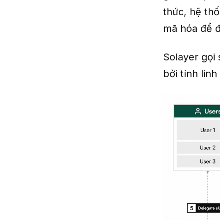
thức, hệ th
mã hóa để đ
Solayer gọi
bởi tính lin