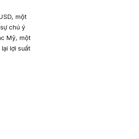
sUSD, một
 sự chú ý
bạc Mỹ, một
ại lợi suất