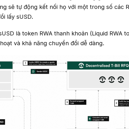
ống sẽ tự động kết nối họ với một trong số các
ổi lấy sUSD.
 sUSD là token RWA thanh khoản (Liquid RWA t
h hoạt và khả năng chuyển đổi dễ dàng.