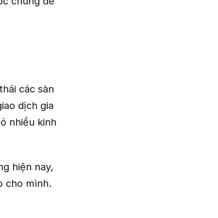
ớc chung để
thái các sàn
iao dịch gia
ó nhiều kinh
ng hiện nay,
p cho mình.