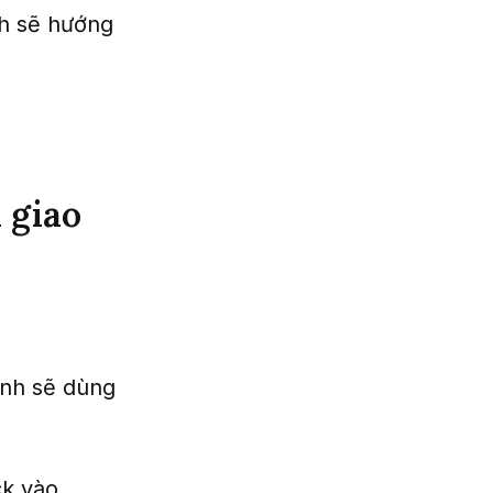
nh sẽ hướng
 giao
ình sẽ dùng
ck vào