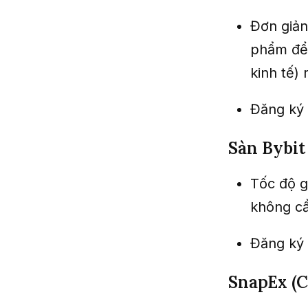
Đơn giản
phẩm để 
kinh tế) 
Đăng ký 
Sàn Bybit
Tốc độ g
không c
Đăng ký 
SnapEx (C