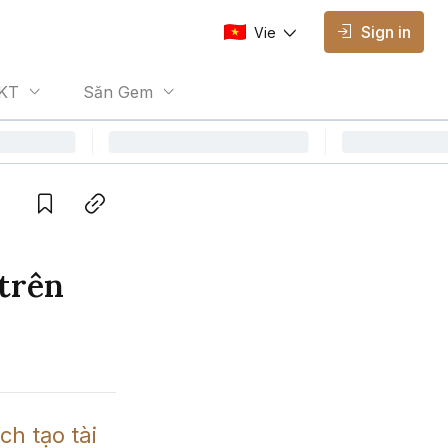
Sign in
Vie
AVAILABLE EDITIONS
KT
Săn Gem
Vie
Vietnamese
Save
Copy link
trên
 tạo tài 