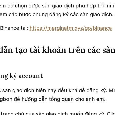
em đã chọn được sàn giao dịch phù hợp thì mì
em các bước chung đăng ký các sàn giao dịch.
Binance tại:
https://marginatm.xyz/go/binance
ẫn tạo tài khoản trên các sàn
ăng ký account
 sàn giao dịch hiện nay đều khá dễ đăng ký. M
ngbon để hướng dẫn tổng quan cho anh em.
trang chủ của sàn giao dịch muốn đăng ký. Cli