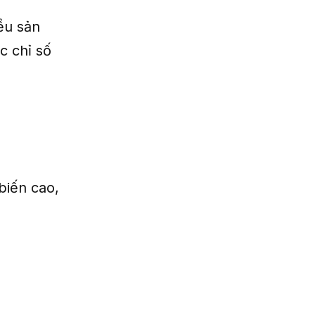
ều sản
c chỉ số
biến cao,