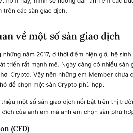
iết hôm nay, mình sẽ hướng dẫn anh em các bư
n trên các sàn giao dịch.
an về một số sàn giao dịch
những năm 2017, ở thời điểm hiện giờ, hệ sinh 
át triển rất mạnh mẽ. Ngày càng có nhiều sàn g
hơi Crypto. Vậy nên những em Member chưa c
hó để chọn một sàn Crypto phù hợp.
 thiệu một số sàn giao dịch nổi bật trên thị trườ
 đích của anh em mà anh em chọn sàn phù hợ
on (CFD)