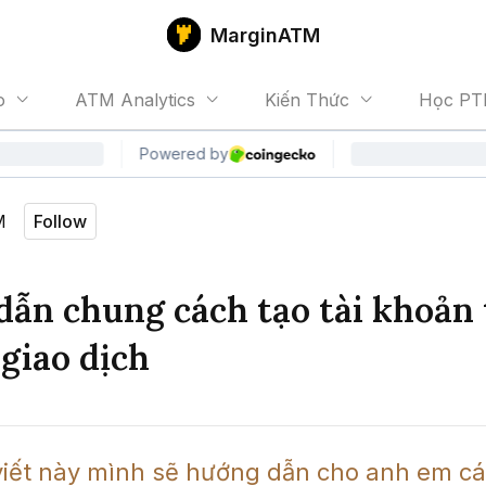
MarginATM
o
ATM Analytics
Kiến Thức
Học PT
M
Follow
ẫn chung cách tạo tài khoản 
 giao dịch
viết này mình sẽ hướng dẫn cho anh em cách