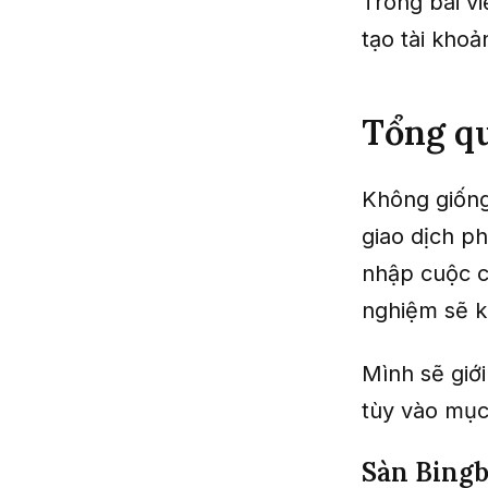
Trong bài v
tạo tài khoả
Tổng qu
Không giống 
giao dịch ph
nhập cuộc c
nghiệm sẽ k
Mình sẽ giới
tùy vào mục
Sàn Bingb