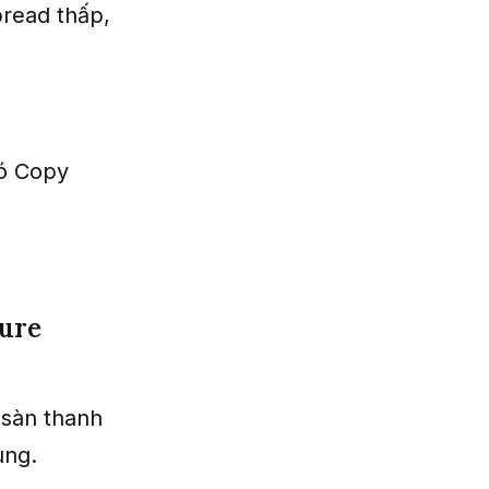
pread thấp,
có Copy
ture
 sàn thanh
ung.