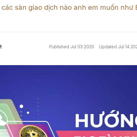
 các sàn giao dịch nào anh em muốn như B
M
Published
Jul 03 2020
Updated
Jul 14 20