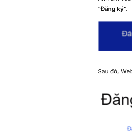
“
Đăng ký
”.
Sau đó, Web