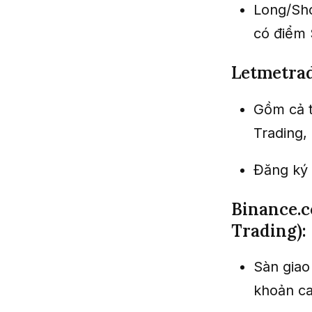
Long/Sho
có điểm 
Letmetrad
Gồm cả t
Trading, 
Đăng ký 
Binance.c
Trading):
Sàn giao
khoản ca