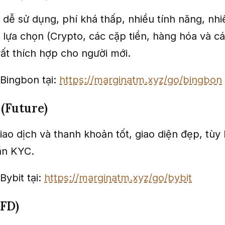
 dễ sử dụng, phí khá thấp, nhiều tính năng, nhi
lựa chọn (Crypto, các cặp tiền, hàng hóa và cá
rất thích hợp cho người mới.
Bingbon tại:
https://marginatm.xyz/go/bingbon
 (Future)
iao dịch và thanh khoản tốt, giao diện đẹp, tùy 
ần KYC.
Bybit tại:
https://marginatm.xyz/go/bybit
FD)