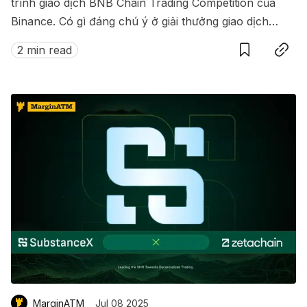
trình giao dịch BNB Chain Trading Competition của
Binance. Có gì đáng chú ý ở giải thưởng giao dịch
Save
Copy link
này?
2 min read
MarginATM
Jul 08 2025