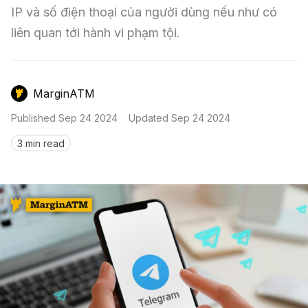
Nến & Price Action
Kinh Nghiệm Đầu Tư
Sign in
IP và số điện thoại của người dùng nếu như có 
liên quan tới hành vi phạm tội.
GameFi
Mô Hình Biểu Đồ Giá
Sàn Giao Dịch
Công Cụ Đầu Tư
MarginATM
Published
Sep 24 2024
Updated
Sep 24 2024
3 min read