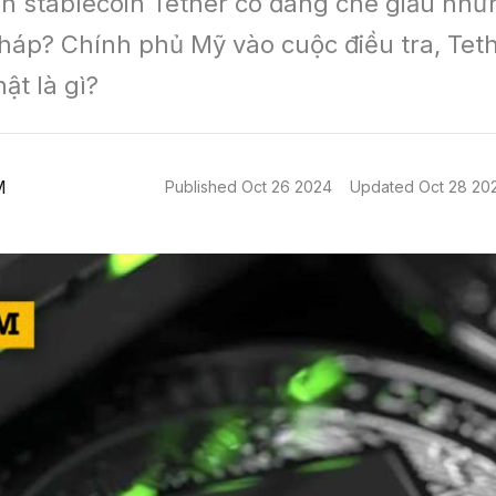
ớn stablecoin Tether có đang che giấu nhữn
háp? Chính phủ Mỹ vào cuộc điều tra, Teth
ật là gì?
M
Published
Oct 26 2024
Updated
Oct 28 20