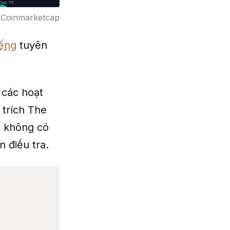
 Coinmarketcap
iếng
tuyên
 các hoạt
 trích The
hi không có
 điều tra.