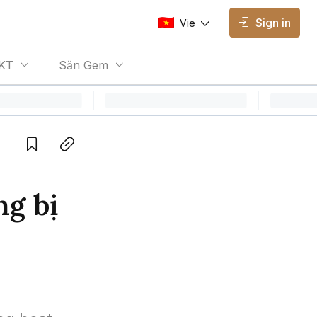
Sign in
Vie
AVAILABLE EDITIONS
KT
Săn Gem
Vie
Vietnamese
Save
Copy link
ng bị