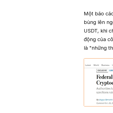
Một báo cáo
bùng lên ng
USDT, khi c
động của cô
là "những th