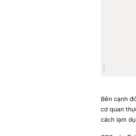
Bên cạnh đó
cơ quan thự
cách lạm dụn