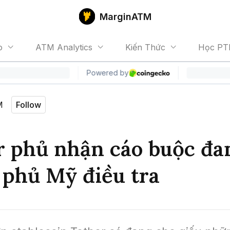
MarginATM
o
ATM Analytics
Kiến Thức
Học PT
M
Follow
r phủ nhận cáo buộc đa
 phủ Mỹ điều tra