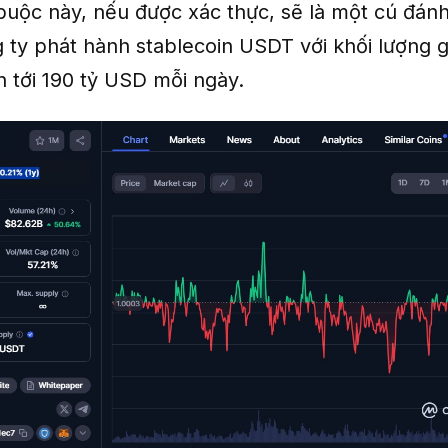
uộc này, nếu được xác thực, sẽ là một cú đán
 ty phát hành stablecoin USDT với khối lượng g
n tới 190 tỷ USD mỗi ngày.