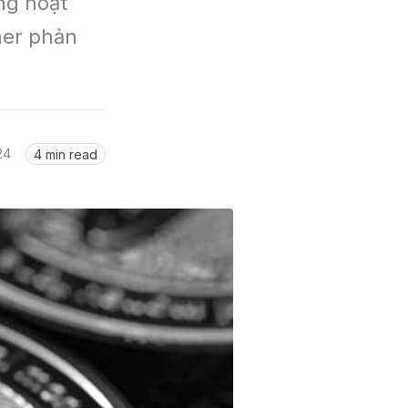
g hoạt 
er phản 
24
4 min read