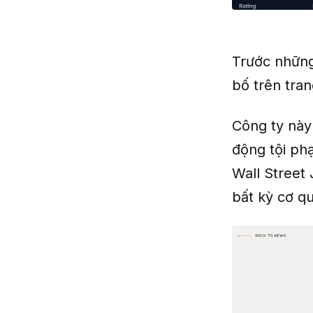
Trước những
bố trên tra
Công ty này
động tội phạ
Wall Street 
bất kỳ cơ q