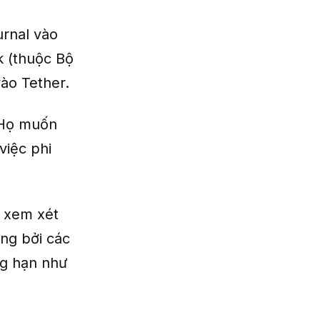
urnal vào
 (thuộc Bộ
ào Tether.
. Họ muốn
việc phi
g xem xét
ụng bởi các
ng hạn như