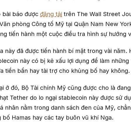
o bài báo được
đăng tải
trên The Wall Street Jo
 Văn phòng Công tố Mỹ tại Quận Nam New York
ng tiến hành một cuộc điều tra hình sự hướng v
ra này đã được tiến hành bí mật trong vài năm
ablecoin này có bị kẻ xấu lợi dụng để làm những 
a tiền bẩn hay tài trợ cho khủng bố hay không.
ại ở đó, Bộ Tài chính Mỹ cũng được cho là đan
hạt Tether do lo ngại stablecoin này được sử d
cá nhân nằm trong danh sách đen của Mỹ, chẳ
bố Hamas hay các tay buôn vũ khí Nga.