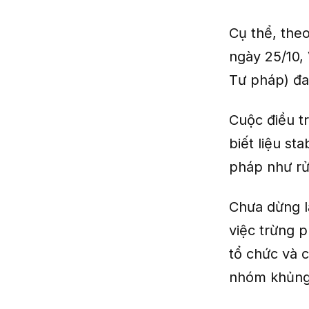
Cụ thể, the
ngày 25/10,
Tư pháp) đa
Cuộc điều t
biết liệu st
pháp như rử
Chưa dừng l
việc trừng p
tổ chức và 
nhóm khủng 