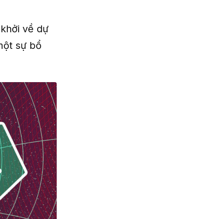
 khởi về dự
 một sự bổ