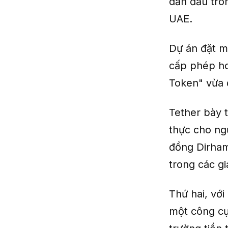
dẫn đầu tron
UAE.
Dự án đặt m
cấp phép ho
Token" vừa
Tether bày t
thực cho ng
đồng Dirham 
trong các gi
Thứ hai, với
một công cụ