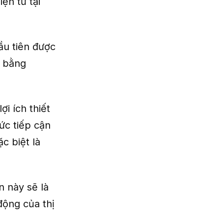
ện tử tại
ầu tiên được
n bằng
ợi ích thiết
ức tiếp cận
c biệt là
n này sẽ là
động của thị