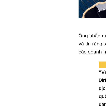
Ông nhấn mạ
và tin rằng
các doanh n
"Vớ
Dir
dịc
quố
dạn