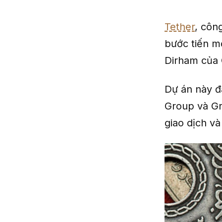
Tether
, côn
bước tiến m
Dirham của 
Dự án này đ
Group và Gr
giao dịch v