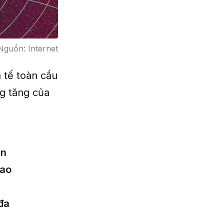
Nguồn: Internet
 tế toàn cầu
ng tăng của
in
iao
đa