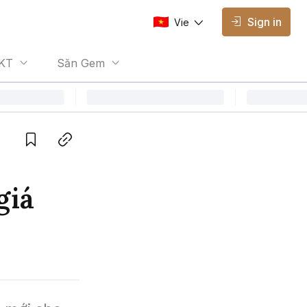
Sign in
Vie
AVAILABLE EDITIONS
KT
Săn Gem
Vie
Vietnamese
Save
Copy link
giá