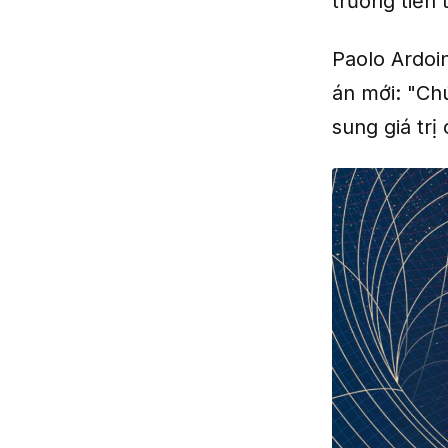
trường tiền 
Paolo Ardoi
án mới: "Chú
sung giá tr