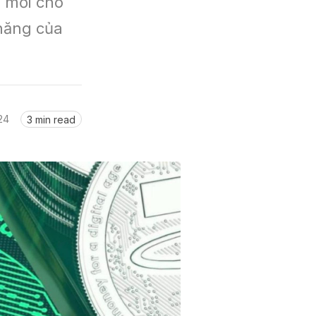
 mới cho 
năng của 
24
3 min read