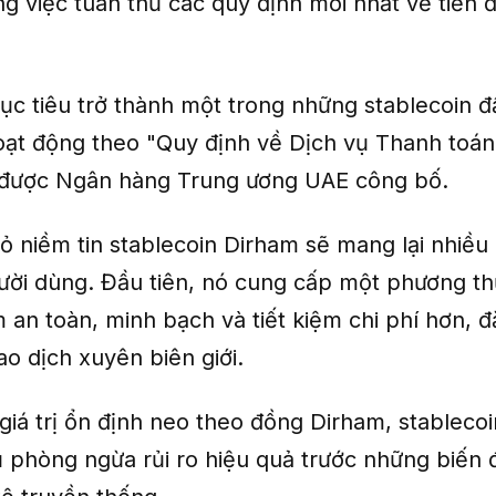
g việc tuân thủ các quy định mới nhất về tiền đi
ục tiêu trở thành một trong những stablecoin đ
ạt động theo "Quy định về Dịch vụ Thanh toá
 được Ngân hàng Trung ương UAE công bố.
ỏ niềm tin stablecoin Dirham sẽ mang lại nhiều l
ười dùng. Đầu tiên, nó cung cấp một phương th
an toàn, minh bạch và tiết kiệm chi phí hơn, đặ
ao dịch xuyên biên giới.
 giá trị ổn định neo theo đồng Dirham, stablecoi
 phòng ngừa rủi ro hiệu quả trước những biến 