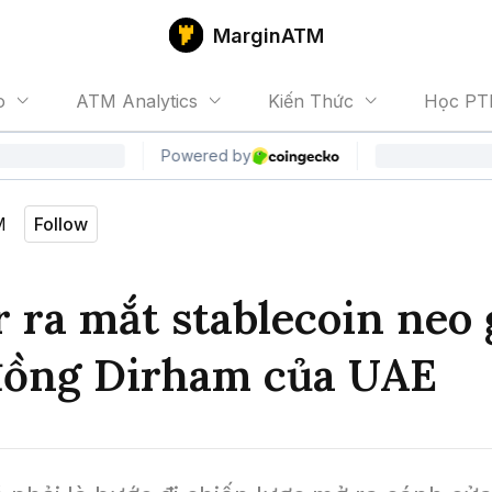
MarginATM
o
ATM Analytics
Kiến Thức
Học PT
M
Follow
 ra mắt stablecoin neo 
đồng Dirham của UAE