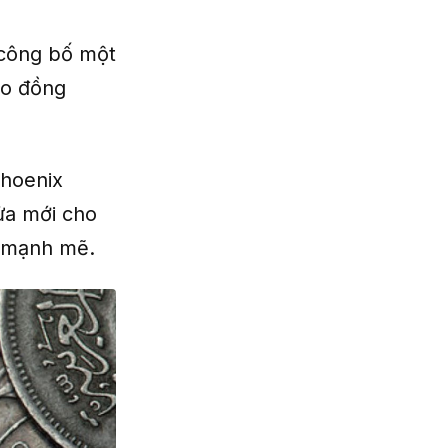
a công bố một
eo đồng
Phoenix
ửa mới cho
n mạnh mẽ.