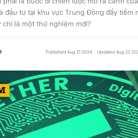
ó phải là bước đi chiến lược mở ra cánh cửa
và đầu tư tại khu vực Trung Đông đầy tiềm 
y chỉ là một thử nghiệm mới?
M
Published
Aug 21 2024
Updated
Aug 22 20