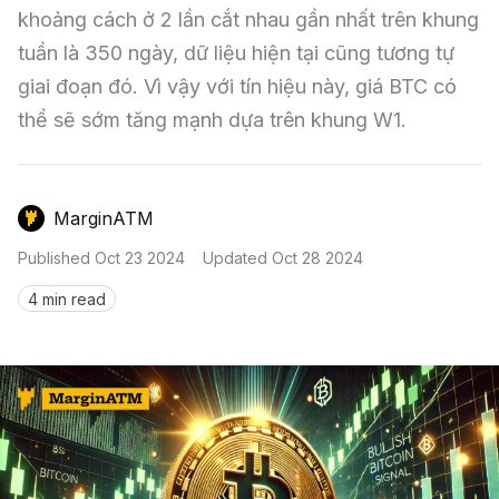
Nến & Price Action
Kinh Nghiệm Đầu Tư
Sign in
khoảng cách ở 2 lần cắt nhau gần nhất trên khung 
tuần là 350 ngày, dữ liệu hiện tại cũng tương tự 
GameFi
Mô Hình Biểu Đồ Giá
Sàn Giao Dịch
giai đoạn đó. Vì vậy với tín hiệu này, giá BTC có 
Công Cụ Đầu Tư
thể sẽ sớm tăng mạnh dựa trên khung W1.
MarginATM
Published
Oct 23 2024
Updated
Oct 28 2024
4 min read