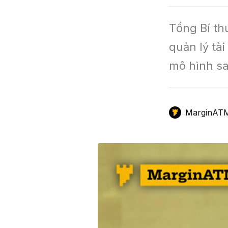
GameFi
Mô Hình Biểu Đồ Giá
Sàn Giao Dịch
Tổng Bí th
Công Cụ Đầu Tư
quản lý tà
mô hình sa
MarginAT