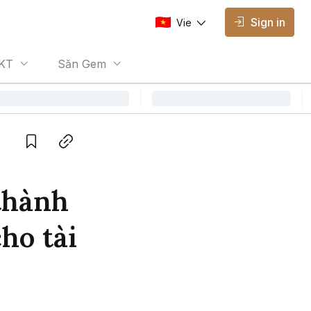
Sign in
Vie
AVAILABLE EDITIONS
KT
Săn Gem
Vie
Vietnamese
Save
Copy link
thành
ho tài