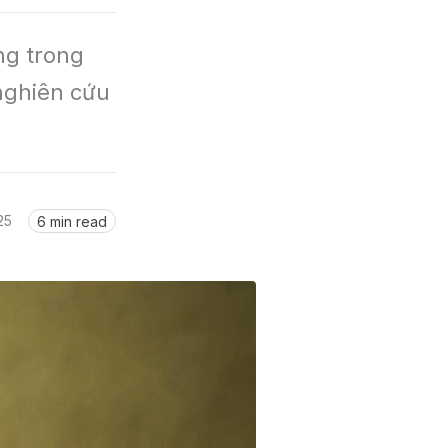
g trong 
nghiên cứu 
25
6 min read