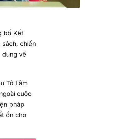
g bố Kết
h sách, chiến
i dung về
hư Tô Lâm
ngoài cuộc
biện pháp
ất ổn cho