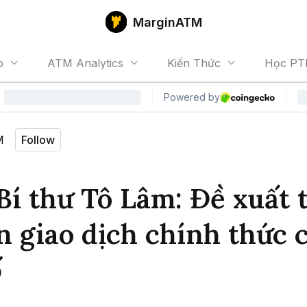
MarginATM
o
ATM Analytics
Kiến Thức
Học PT
M
Follow
Bí thư Tô Lâm: Đề xuất 
n giao dịch chính thức c
ố