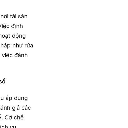
nơi tài sản
Việc định
 hoạt động
 pháp như rửa
o việc đánh
số
ứu áp dụng
ánh giá các
ế. Cơ chế
ịch vụ