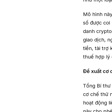
Mô hình này 
số được coi 
danh crypto
giao dịch, n
tiền, tài tr
thuế hợp lý đ
Đề xuất cơ 
Tổng Bí thư
cơ chế thử 
hoạt động li
này cho phé