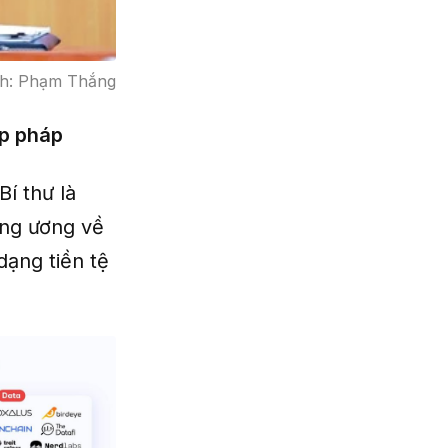
Ảnh: Phạm Thắng
ợp pháp
í thư là
ung ương về
dạng tiền tệ