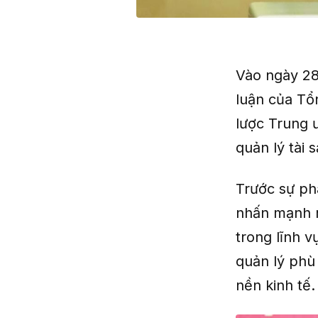
Vào ngày 28
luận của Tổn
lược Trung 
quản lý tài 
Trước sự ph
nhấn mạnh r
trong lĩnh v
quản lý phù
nền kinh tế.