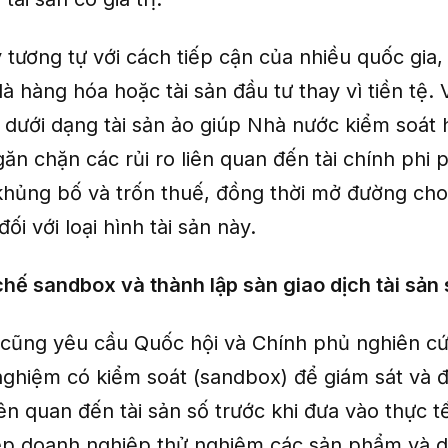
tương tự với cách tiếp cận của nhiều quốc gia, 
là hàng hóa hoặc tài sản đầu tư thay vì tiền tệ. 
 dưới dạng tài sản ảo giúp Nhà nước kiểm soát
găn chặn các rủi ro liên quan đến tài chính phi
ợ khủng bố và trốn thuế, đồng thời mở đường ch
ối với loại hình tài sản này.
chế sandbox và thành lập sàn giao dịch tài sản 
 cũng yêu cầu Quốc hội và Chính phủ nghiên c
nghiệm có kiểm soát (sandbox) để giám sát và đ
ên quan đến tài sản số trước khi đưa vào thực t
p doanh nghiệp thử nghiệm các sản phẩm và d