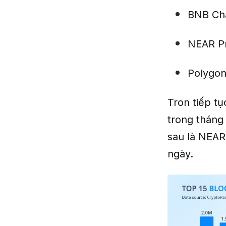
BNB Ch
NEAR Pr
Polygo
Tron tiếp t
trong tháng 
sau là NEAR 
ngày.