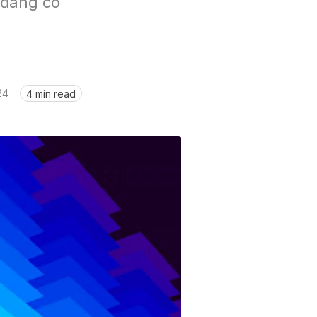
đang có 
24
4 min read