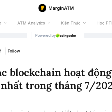
MarginATM
o
ATM Analytics
Kiến Thức
Học PT
M
Follow
ác blockchain hoạt động
nhất trong tháng 7/20