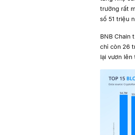
trưởng rất 
số 51 triệu
BNB Chain t
chỉ còn 26 t
lại vươn lên