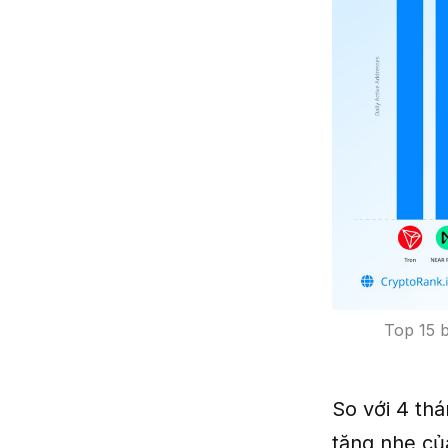
Top 15 
So với 4 thá
tăng nhẹ củ