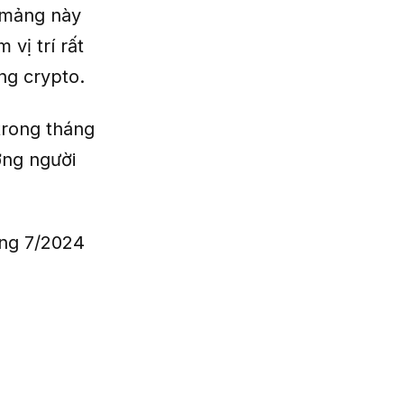
 mảng này
vị trí rất
ng crypto.
trong tháng
ợng người
áng 7/2024