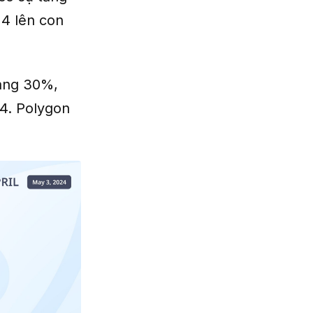
24 lên con
oảng 30%,
24. Polygon