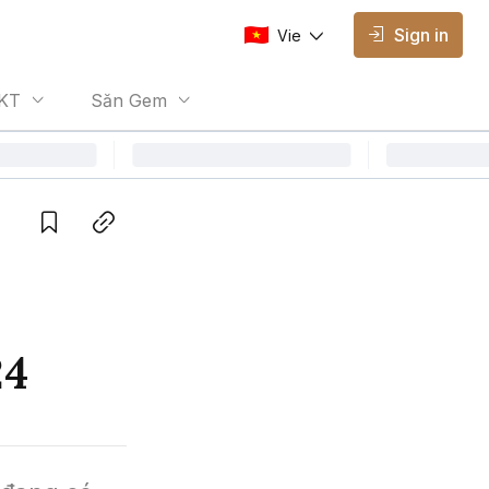
Sign in
Vie
AVAILABLE EDITIONS
KT
Săn Gem
Vie
Vietnamese
Save
Copy link
24