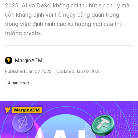
Nến & Price Action
Kinh Nghiệm Đầu Tư
Sign in
2025, AI và DeSci không chỉ thu hút sự chú ý mà 
còn khẳng định vai trò ngày càng quan trọng 
GameFi
Mô Hình Biểu Đồ Giá
Sàn Giao Dịch
trong việc định hình các xu hướng mới của thị 
Công Cụ Đầu Tư
trường crypto.
MarginATM
Published
Jan 02 2025
Updated
Jan 02 2025
4 min read