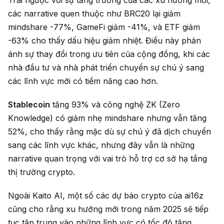
Trái ngược với sự tăng trưởng của các xu hướng mới,
các narrative quen thuộc như BRC20 lại giảm
mindshare -77%, GameFi giảm -41%, và ETF giảm
-63% cho thấy dấu hiệu giảm nhiệt. Điều này phản
ánh sự thay đổi trong ưu tiên của cộng đồng, khi các
nhà đầu tư và nhà phát triển chuyển sự chú ý sang
các lĩnh vực mới có tiềm năng cao hơn.
Stablecoin
tăng 93% và công nghệ ZK (Zero
Knowledge) có giảm nhẹ mindshare nhưng vẫn tăng
52%, cho thấy rằng mặc dù sự chú ý đã dịch chuyển
sang các lĩnh vực khác, nhưng đây vẫn là những
narrative quan trọng với vai trò hỗ trợ cơ sở hạ tầng
thị trường crypto.
Ngoài Kaito AI, một số các dự báo crypto của ai16z
cũng cho rằng xu hướng mới trong năm 2025 sẽ tiếp
tục tập trung vào những lĩnh vực có tốc độ tăng