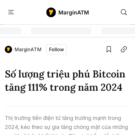
MarginATM
Kiến
Học
Săn
Thức
PTKT
Gem
Language edition
Vie
MarginATM
Follow
Home
Save
Copy link
Tin Tức Crypto
Số lượng triệu phú Bitcoin
Tin Tức Bitcoin
ATM Analytics
tăng 111% trong năm 2024
Phân Tích Bitcoin
Tin Tức Altcoin
Kiến Thức
Thuật Ngữ Cơ Bản
Phân Tích Ethereum
Tin Tức Thị Trường
Học PTKT
Thị trường tiền điện tử tăng trưởng mạnh trong 
Chỉ Báo Kỹ Thuật
Kiến Thức Tổng Hợp
Phân Tích Thị Trường
Săn Gem
2024, kéo theo sự gia tăng chóng mặt của những 
Airdrop