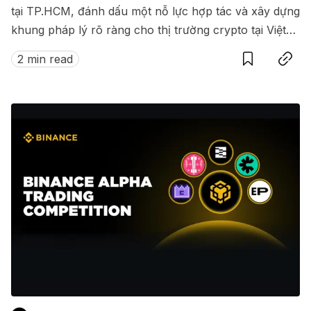
tại TP.HCM, đánh dấu một nỗ lực hợp tác và xây dựng
khung pháp lý rõ ràng cho thị trường crypto tại Việt
Save
Copy link
Nam.
2 min read