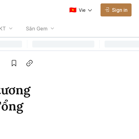
Sign in
Vie
AVAILABLE EDITIONS
KT
Săn Gem
Vie
Vietnamese
Save
Copy link
tương
Tổng