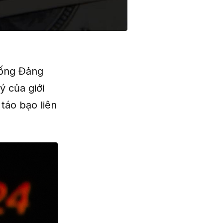
hống Đảng
 của giới
táo bạo liên