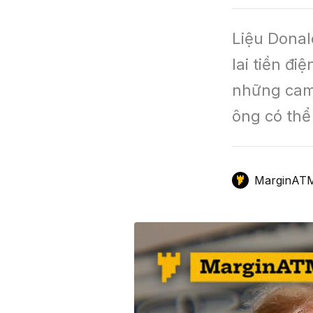
GameFi
Mô Hình Biểu Đồ Giá
Sàn Giao Dịch
Liệu Donal
Công Cụ Đầu Tư
lai tiền đi
những cam 
ông có thể 
MarginAT