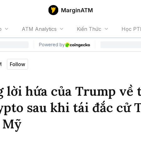
MarginATM
o
ATM Analytics
Kiến Thức
Học PT
M
Follow
 lời hứa của Trump về 
ypto sau khi tái đắc cử 
 Mỹ