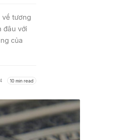
 về tương 
 đâu với 
ng của 
4
10 min read