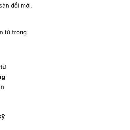
 sản đổi mới,
n tử trong
 tử
ng
ền
kỹ