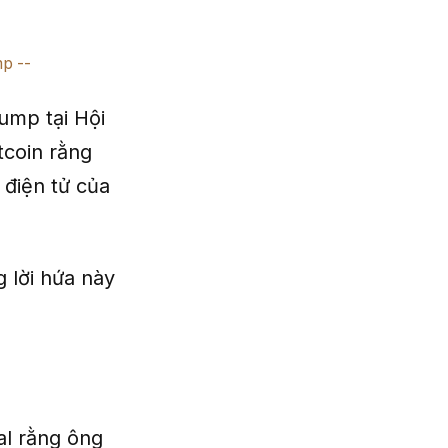
mp
ump tại Hội
tcoin rằng
 điện tử của
 lời hứa này
al rằng ông