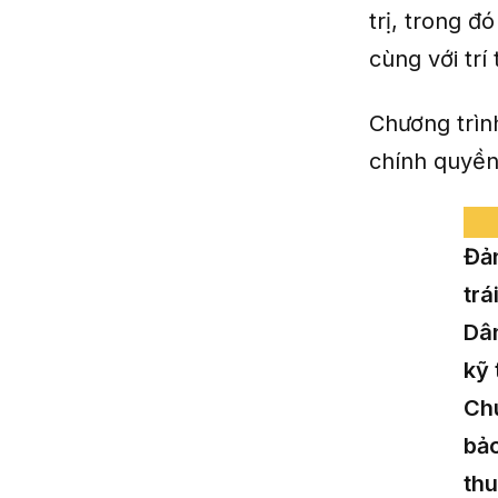
trị, trong đ
cùng với trí
Chương trình
chính quyền
Đản
trá
Dân
kỹ 
Chú
bảo
thu