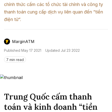
Nến & Price Action
Kinh Nghiệm Đầu Tư
Sign in
chính thức cấm các tổ chức tài chính và công ty 
thanh toán cung cấp dịch vụ liên quan đến ”tiền 
GameFi
Mô Hình Biểu Đồ Giá
Sàn Giao Dịch
điện tử”.
Công Cụ Đầu Tư
MarginATM
Published
May 17 2021
Updated
Jul 23 2022
7 min read
Trung Quốc cấm thanh
toán và kinh doanh “tiền