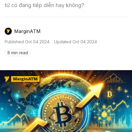
Nến & Price Action
Kinh Nghiệm Đầu Tư
Sign in
tử có đang tiếp diễn hay không?
GameFi
Mô Hình Biểu Đồ Giá
Sàn Giao Dịch
MarginATM
Công Cụ Đầu Tư
Published
Oct 04 2024
Updated
Oct 04 2024
8 min read