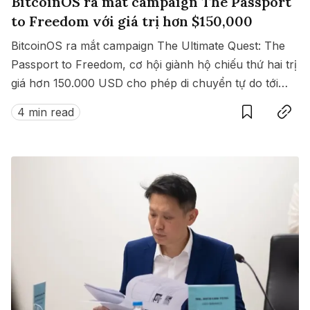
BitcoinOS ra mắt campaign The Passport
to Freedom với giá trị hơn $150,000
BitcoinOS ra mắt campaign The Ultimate Quest: The
Passport to Freedom, cơ hội giành hộ chiếu thứ hai trị
giá hơn 150.000 USD cho phép di chuyển tự do tới
Save
Copy link
hàng loạt quốc gia không cần visa.
4 min read