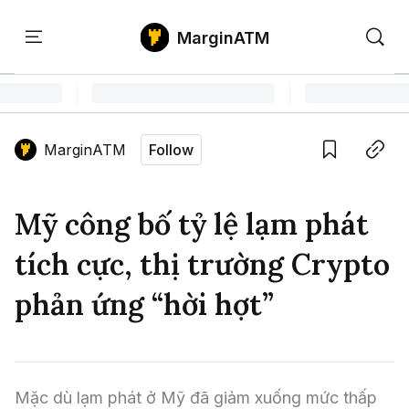
MarginATM
Kiến
Học
Săn
Thức
PTKT
Gem
Language edition
Vie
MarginATM
Follow
Home
Save
Copy link
Tin Tức Crypto
Mỹ công bố tỷ lệ lạm phát
Tin Tức Bitcoin
ATM Analytics
tích cực, thị trường Crypto
Phân Tích Bitcoin
Tin Tức Altcoin
Kiến Thức
phản ứng “hời hợt”
Thuật Ngữ Cơ Bản
Phân Tích Ethereum
Tin Tức Thị Trường
Học PTKT
Chỉ Báo Kỹ Thuật
Kiến Thức Tổng Hợp
Phân Tích Thị Trường
Săn Gem
Mặc dù lạm phát ở Mỹ đã giảm xuống mức thấp 
Airdrop