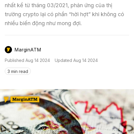
Nến & Price Action
Kinh Nghiệm Đầu Tư
Sign in
nhất kể từ tháng 03/2021, phản ứng của thị 
trường crypto lại có phần “hời hợt” khi không có 
GameFi
Mô Hình Biểu Đồ Giá
Sàn Giao Dịch
nhiều biến động như mong đợi.
Công Cụ Đầu Tư
MarginATM
Published
Aug 14 2024
Updated
Aug 14 2024
3 min read