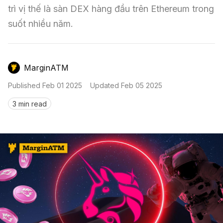
Nến & Price Action
Kinh Nghiệm Đầu Tư
Sign in
trì vị thế là sàn DEX hàng đầu trên Ethereum trong 
suốt nhiều năm.
GameFi
Mô Hình Biểu Đồ Giá
Sàn Giao Dịch
Công Cụ Đầu Tư
MarginATM
Published
Feb 01 2025
Updated
Feb 05 2025
3 min read