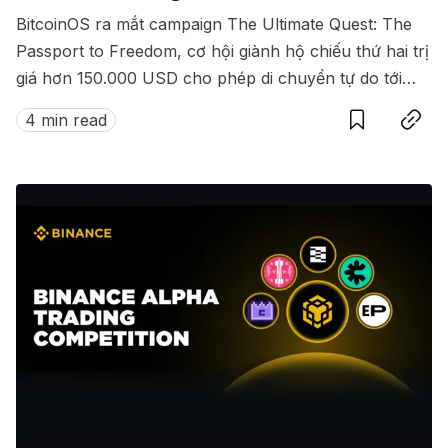
BitcoinOS ra mắt campaign The Ultimate Quest: The
Passport to Freedom, cơ hội giành hộ chiếu thứ hai trị
giá hơn 150.000 USD cho phép di chuyển tự do tới
Save
Copy link
hàng loạt quốc gia không cần visa.
4 min read