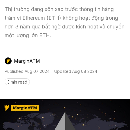
Nến & Price Action
Kinh Nghiệm Đầu Tư
Sign in
Thị trường đang xôn xao trước thông tin hàng 
GameFi
Mô Hình Biểu Đồ Giá
Sàn Giao Dịch
trăm ví Ethereum (ETH) không hoạt động trong 
hơn 3 năm qua bất ngờ được kích hoạt và chuyển 
Công Cụ Đầu Tư
một lượng lớn ETH.
MarginATM
Published
Aug 07 2024
Updated
Aug 08 2024
3 min read