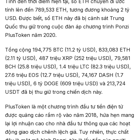
Tính đến thời điểm hiện tại, số ETH chuyển đi ước
tính lên đến 789,533 ETH, tương đương khoảng 2 tỷ
USD. Được biết, số ETH này đã bị cảnh sát Trung
Quốc thu giữ trong cuộc đàn áp chương trình Ponzi
PlusToken năm 2020.
Tổng cộng 194,775 BTC (11.2 tỷ USD), 833,083 ETH
(2.11 tỷ USD), 487 triệu XRP (252 triệu USD), 79,581
BCH (25.8 triệu USD), 1.4 triệu LTC (82.3 triệu USD),
27.6 triệu EOS (12.7 triệu USD), 74,167 DASH (1.7
triệu USD), 6 tỷ DOGE (609 triệu USD) và 213,724
USDT đã bị thu giữ trong chiến dịch này.
PlusToken là một chương trình đầu tư tiền điện tử
được quảng cáo rầm rộ vào năm 2018, hứa hẹn mang
lại lợi nhuận cao cho nhà đầu tư thông qua các hoạt
động giao dịch chênh lệch giá. Tuy nhiên, thực chất