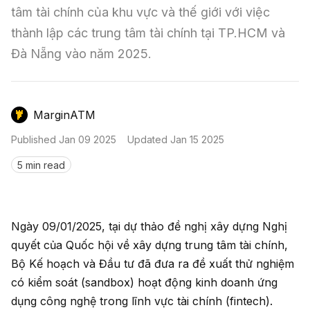
Nến & Price Action
Kinh Nghiệm Đầu Tư
Sign in
tâm tài chính của khu vực và thế giới với việc 
thành lập các trung tâm tài chính tại TP.HCM và 
GameFi
Mô Hình Biểu Đồ Giá
Sàn Giao Dịch
Đà Nẵng vào năm 2025.
Công Cụ Đầu Tư
MarginATM
Published
Jan 09 2025
Updated
Jan 15 2025
5 min read
Ngày 09/01/2025, tại dự thảo đề nghị xây dựng Nghị
quyết của Quốc hội về xây dựng trung tâm tài chính,
Bộ Kế hoạch và Đầu tư đã đưa ra đề xuất thử nghiệm
có kiểm soát (sandbox) hoạt động kinh doanh ứng
dụng công nghệ trong lĩnh vực tài chính (fintech).