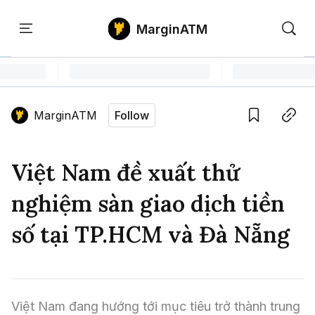
MarginATM
Kiến
Học
Săn
Thức
PTKT
Gem
Language edition
Vie
MarginATM
Follow
Home
Save
Copy link
Tin Tức Crypto
Việt Nam đề xuất thử
Tin Tức Bitcoin
ATM Analytics
nghiệm sàn giao dịch tiền
Phân Tích Bitcoin
Tin Tức Altcoin
Kiến Thức
số tại TP.HCM và Đà Nẵng
Thuật Ngữ Cơ Bản
Phân Tích Ethereum
Tin Tức Thị Trường
Học PTKT
Chỉ Báo Kỹ Thuật
Kiến Thức Tổng Hợp
Phân Tích Thị Trường
Săn Gem
Việt Nam đang hướng tới mục tiêu trở thành trung 
Airdrop