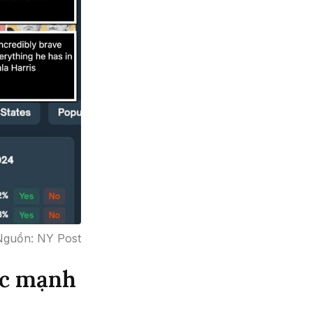
Nguồn: NY Post
ức mạnh