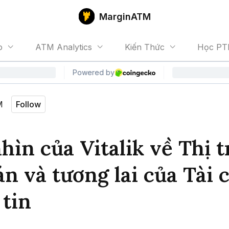
MarginATM
o
ATM Analytics
Kiến Thức
Học PT
M
Follow
hìn của Vitalik về Thị 
n và tương lai của Tài 
 tin