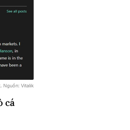
. Nguồn: Vitalik
ò cá