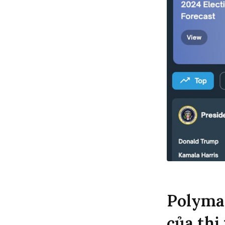
Polyma
của thị