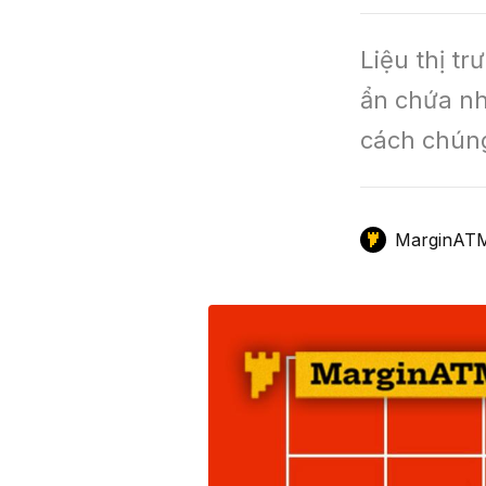
GameFi
Mô Hình Biểu Đồ Giá
Sàn Giao Dịch
Liệu thị t
Công Cụ Đầu Tư
ẩn chứa nh
cách chúng
MarginAT