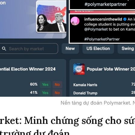
Nền tảng dự đoán Polymarket. 
rket: Minh chứng sống cho s
 trường dự đoán