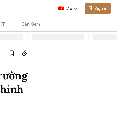
Sign in
Vie
AVAILABLE EDITIONS
KT
Săn Gem
Vie
Vietnamese
Save
Copy link
trường
chính