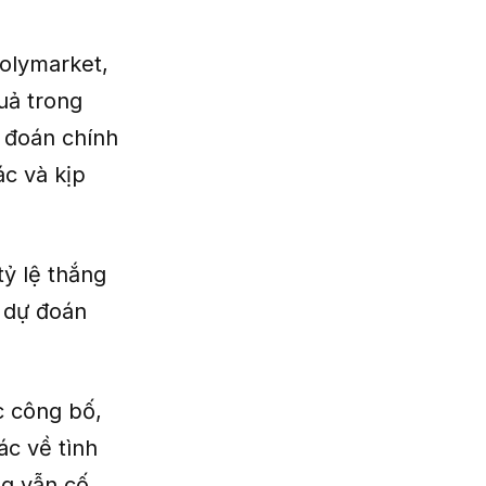
Polymarket,
uả trong
ự đoán chính
c và kịp
tỷ lệ thắng
a dự đoán
c công bố,
ác về tình
ng vẫn cố