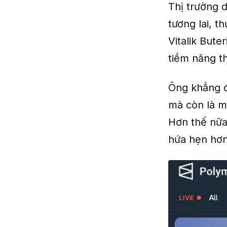
Thị trường 
tương lai, t
Vitalik Bute
tiềm năng t
Ông khẳng đị
mà còn là mộ
Hơn thế nữa
hứa hẹn hơn: