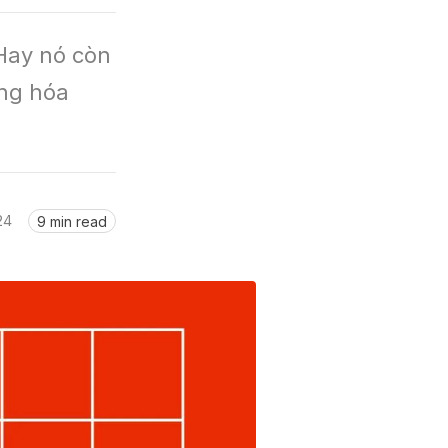
Hay nó còn 
ng hóa 
24
9 min read