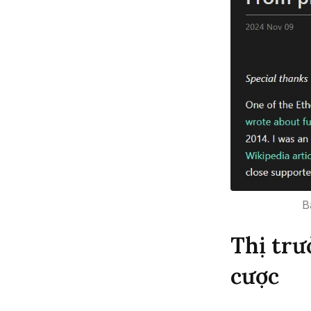
B
Thị trư
cược