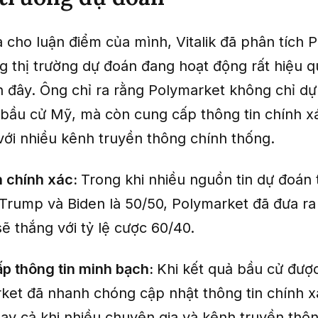
 cho luận điểm của mình, Vitalik đã phân tích 
g thị trường dự đoán đang hoạt động rất hiệu q
ần đây. Ông chỉ ra rằng Polymarket không chỉ d
 bầu cử Mỹ, mà còn cung cấp thông tin chính xá
 với nhiều kênh truyền thông chính thống.
 chính xác:
Trong khi nhiều nguồn tin dự đoán 
 Trump và Biden là 50/50, Polymarket đã đưa r
ẽ thắng với tỷ lệ cược 60/40.
p thông tin minh bạch:
Khi kết quả bầu cử đượ
ket đã nhanh chóng cập nhật thông tin chính x
gay cả khi nhiều chuyên gia và kênh truyền thô