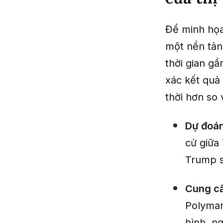
Để minh họa
một nền tản
thời gian g
xác kết quả
thời hơn so
Dự đoán
cử giữa
Trump s
Cung cấ
Polymar
hình, n