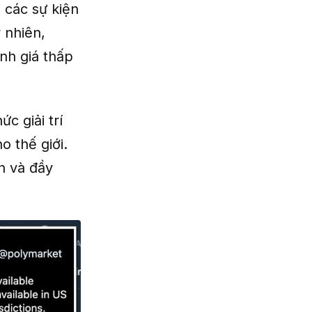
 các sự kiện
 nhiên,
ánh giá thấp
c giải trí
o thế giới.
n và đầy