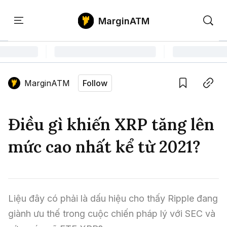
MarginATM
Kiến
Học
Săn
Thức
PTKT
Gem
Language edition
Vie
MarginATM
Follow
Home
Save
Copy link
Tin Tức Crypto
Điều gì khiến XRP tăng lên
Tin Tức Bitcoin
ATM Analytics
mức cao nhất kể từ 2021?
Phân Tích Bitcoin
Tin Tức Altcoin
Kiến Thức
Thuật Ngữ Cơ Bản
Phân Tích Ethereum
Tin Tức Thị Trường
Học PTKT
Liệu đây có phải là dấu hiệu cho thấy Ripple đang 
Chỉ Báo Kỹ Thuật
Kiến Thức Tổng Hợp
Phân Tích Thị Trường
Săn Gem
giành ưu thế trong cuộc chiến pháp lý với SEC và 
Airdrop