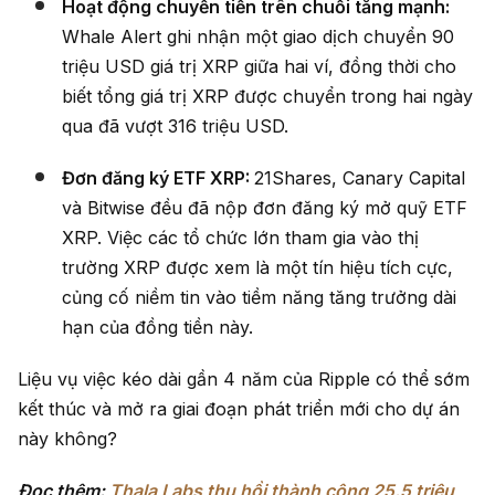
Hoạt động chuyển tiền trên chuỗi tăng mạnh:
Whale Alert ghi nhận một giao dịch chuyển 90
triệu USD giá trị XRP giữa hai ví, đồng thời cho
biết tổng giá trị XRP được chuyển trong hai ngày
qua đã vượt 316 triệu USD.
Đơn đăng ký ETF XRP:
21Shares, Canary Capital
và Bitwise đều đã nộp đơn đăng ký mở quỹ ETF
XRP. Việc các tổ chức lớn tham gia vào thị
trường XRP được xem là một tín hiệu tích cực,
củng cố niềm tin vào tiềm năng tăng trưởng dài
hạn của đồng tiền này.
Liệu vụ việc kéo dài gần 4 năm của Ripple có thể sớm
kết thúc và mở ra giai đoạn phát triển mới cho dự án
này không?
Đọc thêm:
Thala Labs thu hồi thành công 25.5 triệu