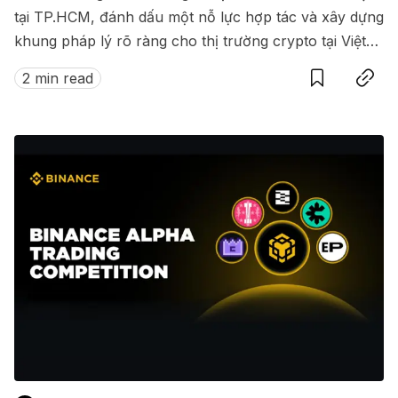
tại TP.HCM, đánh dấu một nỗ lực hợp tác và xây dựng
khung pháp lý rõ ràng cho thị trường crypto tại Việt
Save
Copy link
Nam.
2 min read