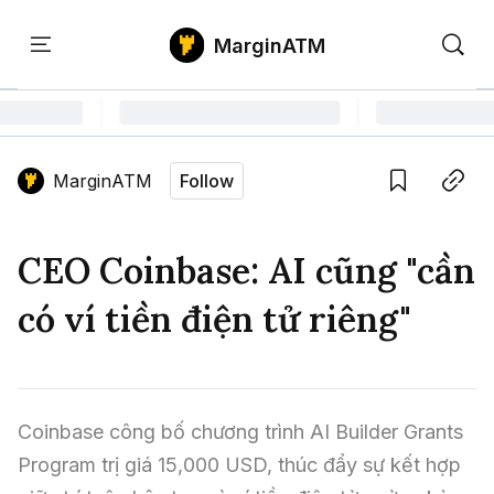
MarginATM
Kiến
Học
Săn
Thức
PTKT
Gem
Language edition
Vie
MarginATM
Follow
Home
Save
Copy link
Tin Tức Crypto
CEO Coinbase: AI cũng "cần
Tin Tức Bitcoin
ATM Analytics
có ví tiền điện tử riêng"
Phân Tích Bitcoin
Tin Tức Altcoin
Kiến Thức
Thuật Ngữ Cơ Bản
Phân Tích Ethereum
Tin Tức Thị Trường
Học PTKT
Coinbase công bố chương trình AI Builder Grants 
Chỉ Báo Kỹ Thuật
Kiến Thức Tổng Hợp
Phân Tích Thị Trường
Săn Gem
Program trị giá 15,000 USD, thúc đẩy sự kết hợp 
Airdrop