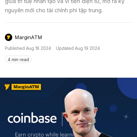
Nến & Price Action
giữa trí tuệ nhân tạo và ví tiền điện tử, mở ra kỷ 
Kinh Nghiệm Đầu Tư
Sign in
nguyên mới cho tài chính phi tập trung.
GameFi
Mô Hình Biểu Đồ Giá
Sàn Giao Dịch
Công Cụ Đầu Tư
MarginATM
Published
Aug 18 2024
Updated
Aug 19 2024
4 min read