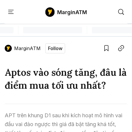
MarginATM
Kiến
Học
Săn
Thức
PTKT
Gem
Language edition
Vie
MarginATM
Follow
Home
Save
Copy link
Tin Tức Crypto
Aptos vào sóng tăng, đâu là
Tin Tức Bitcoin
ATM Analytics
điểm mua tối ưu nhất?
Phân Tích Bitcoin
Tin Tức Altcoin
Kiến Thức
Thuật Ngữ Cơ Bản
Phân Tích Ethereum
Tin Tức Thị Trường
Học PTKT
APT trên khung D1 sau khi kích hoạt mô hình vai 
Chỉ Báo Kỹ Thuật
Kiến Thức Tổng Hợp
Phân Tích Thị Trường
Săn Gem
đầu vai đảo ngược thì giá đã bật tăng khá tốt, 
Airdrop