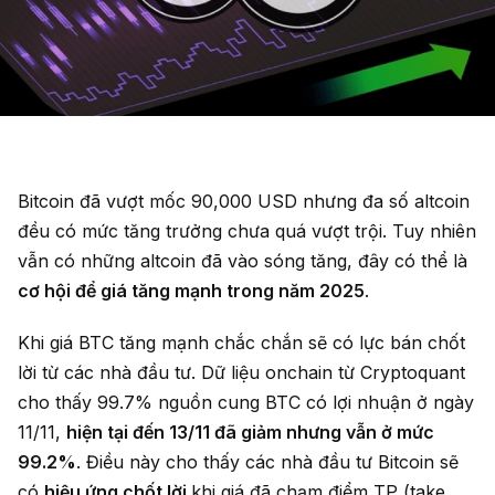
Bitcoin đã vượt mốc 90,000 USD nhưng đa số altcoin
đều có mức tăng trưởng chưa quá vượt trội. Tuy nhiên
vẫn có những altcoin đã vào sóng tăng, đây có thể là
cơ hội để giá tăng mạnh trong năm 2025
.
Khi giá BTC tăng mạnh chắc chắn sẽ có lực bán chốt
lời từ các nhà đầu tư. Dữ liệu onchain từ Cryptoquant
cho thấy 99.7% nguồn cung BTC có lợi nhuận ở ngày
11/11,
hiện tại đến 13/11 đã giảm nhưng vẫn ở mức
99.2%
. Điều này cho thấy các nhà đầu tư Bitcoin sẽ
có
hiệu ứng chốt lời
khi giá đã chạm điểm TP (take