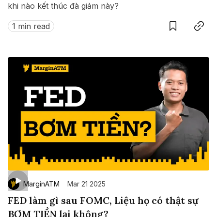
khi nào kết thúc đà giảm này?
Save
Copy link
1 min read
MarginATM
Mar 21 2025
FED làm gì sau FOMC, Liệu họ có thật sự
BƠM TIỀN lại không?