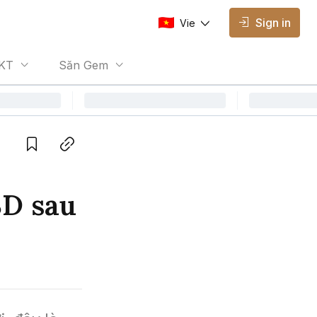
Sign in
Vie
AVAILABLE EDITIONS
KT
Săn Gem
Vie
Vietnamese
Save
Copy link
SD sau