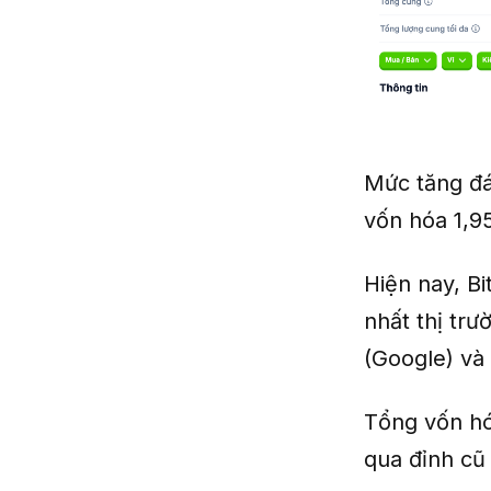
Mức tăng đán
vốn hóa 1,9
Hiện nay, Bi
nhất thị tr
(Google) và
Tổng vốn hó
qua đỉnh cũ