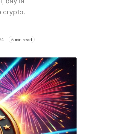
 đây là 
 crypto.
24
5 min read