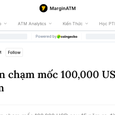
MarginATM
o
ATM Analytics
Kiến Thức
Học PT
M
Follow
in chạm mốc 100,000 U
m