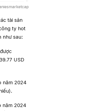
aniesmarketcap
ác tài sản
công ty hot
n như sau:
 được
139.77 USD
o năm 2024
hiếu).
ào năm 2024