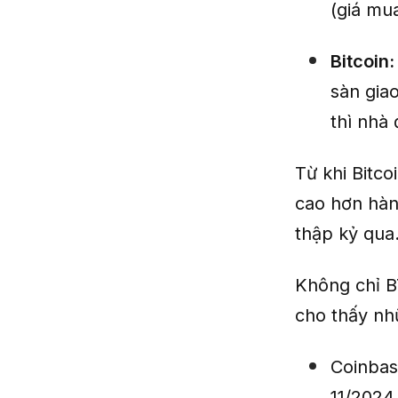
(giá mu
Bitcoin
sàn gia
thì nhà
Từ khi Bitco
cao hơn hàn
thập kỷ qua
Không chỉ BT
cho thấy nh
Coinbas
11/2024