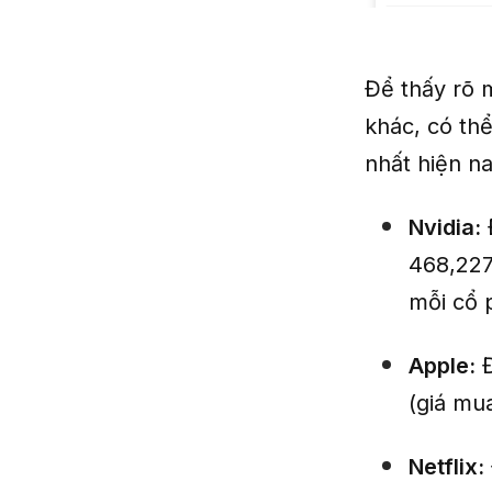
Để thấy rõ m
khác, có thể
nhất hiện na
Nvidia:
468,227
mỗi cổ 
Apple:
Đ
(giá mu
Netflix: