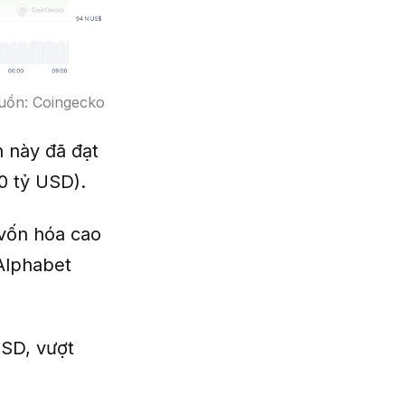
uồn: Coingecko
n này đã đạt
0 tỷ USD).
 vốn hóa cao
 Alphabet
USD, vượt