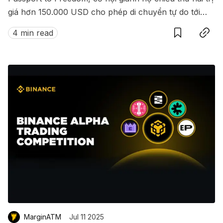
giá hơn 150.000 USD cho phép di chuyển tự do tới
Save
Copy link
hàng loạt quốc gia không cần visa.
4 min read
MarginATM
Jul 11 2025