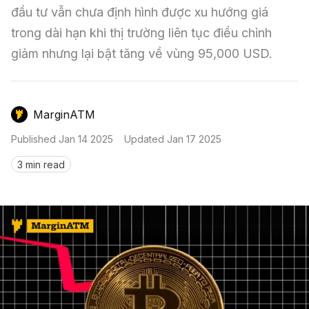
Nến & Price Action
Kinh Nghiệm Đầu Tư
Sign in
đầu tư vẫn chưa định hình được xu hướng giá 
trong dài hạn khi thị trường liên tục điều chỉnh 
GameFi
Mô Hình Biểu Đồ Giá
Sàn Giao Dịch
giảm nhưng lại bật tăng về vùng 95,000 USD.
Công Cụ Đầu Tư
MarginATM
Published
Jan 14 2025
Updated
Jan 17 2025
3 min read