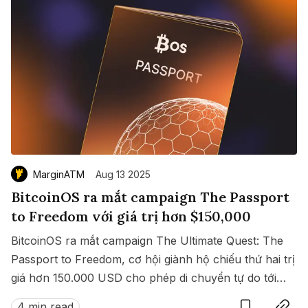
MarginATM
Aug 13 2025
BitcoinOS ra mắt campaign The Passport
to Freedom với giá trị hơn $150,000
BitcoinOS ra mắt campaign The Ultimate Quest: The
Passport to Freedom, cơ hội giành hộ chiếu thứ hai trị
giá hơn 150.000 USD cho phép di chuyển tự do tới
Save
Copy link
hàng loạt quốc gia không cần visa.
4 min read