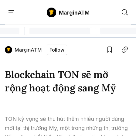
MarginATM
Kiến
Học
Săn
Thức
PTKT
Gem
Language edition
Vie
MarginATM
Follow
Home
Save
Copy link
Tin Tức Crypto
Blockchain TON sẽ mở
Tin Tức Bitcoin
ATM Analytics
rộng hoạt động sang Mỹ
Phân Tích Bitcoin
Tin Tức Altcoin
Kiến Thức
Thuật Ngữ Cơ Bản
Phân Tích Ethereum
Tin Tức Thị Trường
Học PTKT
TON kỳ vọng sẽ thu hút thêm nhiều người dùng 
Chỉ Báo Kỹ Thuật
Kiến Thức Tổng Hợp
Phân Tích Thị Trường
Săn Gem
mới tại thị trường Mỹ, một trong những thị trường 
Airdrop