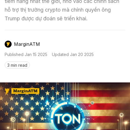
Nến & Price Action
tiềm năng nhất thế giới, nhờ vào các chính sách 
Kinh Nghiệm Đầu Tư
Sign in
hỗ trợ thị trường crypto mà chính quyền ông 
GameFi
Mô Hình Biểu Đồ Giá
Sàn Giao Dịch
Trump được dự đoán sẽ triển khai.
Công Cụ Đầu Tư
MarginATM
Published
Jan 15 2025
Updated
Jan 20 2025
3 min read