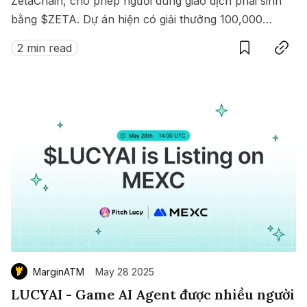
ZetaChain, cho phép người dùng giao dịch phái sinh
bằng $ZETA. Dự án hiện có giải thưởng 100,000
Save
Copy link
$ZETA diễn ra từ 8 đến 15/07/2025.
2 min read
MarginATM
May 28 2025
LUCYAI - Game AI Agent được nhiều người