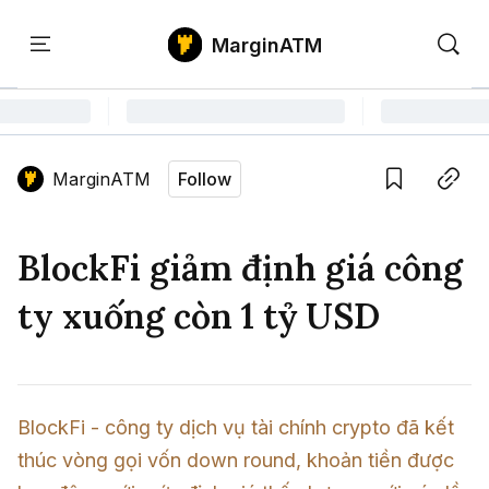
MarginATM
Kiến
Học
Săn
Thức
PTKT
Gem
Language edition
Vie
MarginATM
Follow
Home
Save
Copy link
Tin Tức Crypto
BlockFi giảm định giá công
Tin Tức Bitcoin
ATM Analytics
ty xuống còn 1 tỷ USD
Phân Tích Bitcoin
Tin Tức Altcoin
Kiến Thức
Thuật Ngữ Cơ Bản
Phân Tích Ethereum
Tin Tức Thị Trường
Học PTKT
BlockFi - công ty dịch vụ tài chính crypto đã kết 
Chỉ Báo Kỹ Thuật
Kiến Thức Tổng Hợp
Phân Tích Thị Trường
Săn Gem
thúc vòng gọi vốn down round, khoản tiền được 
Airdrop