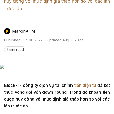
Nến & Price Action
huy động với mức định giá thấp hơn so với các lần 
Kinh Nghiệm Đầu Tư
Sign in
trước đó.
GameFi
Mô Hình Biểu Đồ Giá
Sàn Giao Dịch
Công Cụ Đầu Tư
MarginATM
Published
Jun 06 2022
Updated
Aug 15 2022
2 min read
BlockFi - công ty dịch vụ tài chính
tiền điện tử
đã kết
thúc vòng gọi vốn down round. Trong đó khoản tiền
được huy động với mức định giá thấp hơn so với các
lần trước đó.