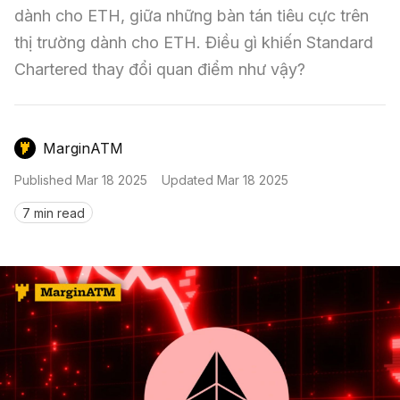
Nến & Price Action
Kinh Nghiệm Đầu Tư
Sign in
dành cho ETH, giữa những bàn tán tiêu cực trên 
thị trường dành cho ETH. Điều gì khiến Standard 
GameFi
Mô Hình Biểu Đồ Giá
Sàn Giao Dịch
Chartered thay đổi quan điểm như vậy?
Công Cụ Đầu Tư
MarginATM
Published
Mar 18 2025
Updated
Mar 18 2025
7 min read