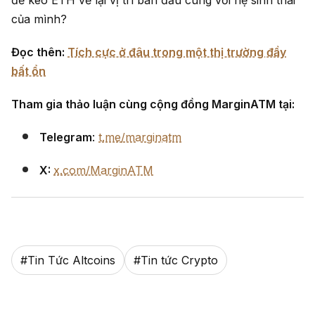
của mình?
Đọc thên:
Tích cực ở đâu trong một thị trường đầy
bất ổn
Tham gia thảo luận cùng cộng đồng MarginATM tại:
Telegram
:
t.me/marginatm
X:
x.com/MarginATM
#
Tin Tức Altcoins
#
Tin tức Crypto