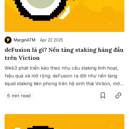
MarginATM
Apr 22 2025
deFusion là gì? Nền tảng staking hàng đầu
trên Viction
Web3 phát triển kéo theo nhu cầu staking linh hoạt,
hiệu quả và mở rộng. deFusion ra đời như nền tảng
liquid staking tiên phong trên hệ sinh thái Viction, mở
Save
Copy link
ra kỷ nguyên mới: staking on-chain mà không cần
6 min read
đánh đổi giữa phần thưởng và thanh khoản.