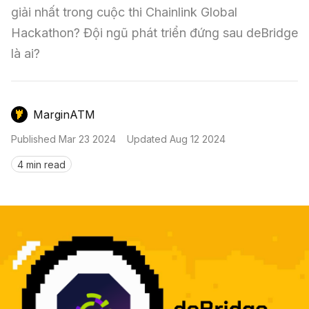
Nến & Price Action
Kinh Nghiệm Đầu Tư
Sign in
giải nhất trong cuộc thi Chainlink Global 
Hackathon? Đội ngũ phát triển đứng sau deBridge 
GameFi
Mô Hình Biểu Đồ Giá
Sàn Giao Dịch
là ai?
Công Cụ Đầu Tư
MarginATM
Published
Mar 23 2024
Updated
Aug 12 2024
4 min read