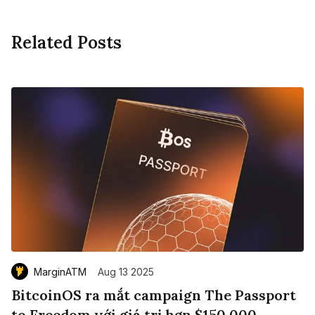
Related Posts
MarginATM
Aug 13 2025
BitcoinOS ra mắt campaign The Passport
to Freedom với giá trị hơn $150,000