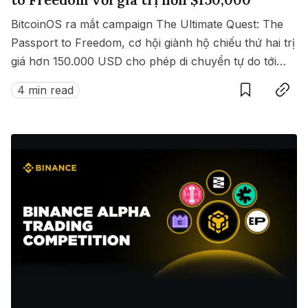
BitcoinOS ra mắt campaign The Ultimate Quest: The
Passport to Freedom, cơ hội giành hộ chiếu thứ hai trị
giá hơn 150.000 USD cho phép di chuyển tự do tới
Save
Copy link
hàng loạt quốc gia không cần visa.
4 min read