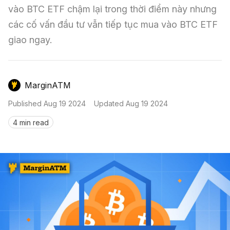
Nến & Price Action
Kinh Nghiệm Đầu Tư
Sign in
vào BTC ETF chậm lại trong thời điểm này nhưng 
các cố vấn đầu tư vẫn tiếp tục mua vào BTC ETF 
GameFi
Mô Hình Biểu Đồ Giá
Sàn Giao Dịch
giao ngay.
Công Cụ Đầu Tư
MarginATM
Published
Aug 19 2024
Updated
Aug 19 2024
4 min read