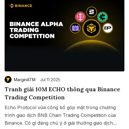
MarginATM
Jul 11 2025
Tranh giải 10M ECHO thông qua Binance
Trading Competition
Echo Protocol vừa công bố góp mặt trong chương
trình giao dịch BNB Chain Trading Competition của
Binance. Có gì đáng chú ý ở giải thưởng giao dịch
Save
Copy link