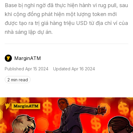
Nến & Price Action
Kinh Nghiệm Đầu Tư
Sign in
Base bị nghi ngờ đã thực hiện hành vi rug pull, sau 
khi cộng đồng phát hiện một lượng token mới 
GameFi
Mô Hình Biểu Đồ Giá
Sàn Giao Dịch
được tạo ra trị giá hàng triệu USD từ địa chỉ ví của 
Công Cụ Đầu Tư
nhà sáng lập dự án.
MarginATM
Published
Apr 15 2024
Updated
Apr 16 2024
2 min read