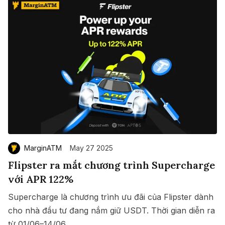
MarginATM
May 27 2025
Flipster ra mắt chương trình Supercharge
với APR 122%
Supercharge là chương trình ưu đãi của Flipster dành
cho nhà đầu tư đang nắm giữ USDT. Thời gian diễn ra
từ 01/06–14/06.
Save
Copy link