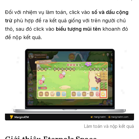
Đối với nhiệm vụ làm toán, click vào
số và dấu cộng
trừ
phù hợp để ra kết quả giống với trên người chú
thỏ, sau đó click vào
biểu tượng mũi tên
khoanh đỏ
để nộp kết quả.
Làm toán và nộp kết quả