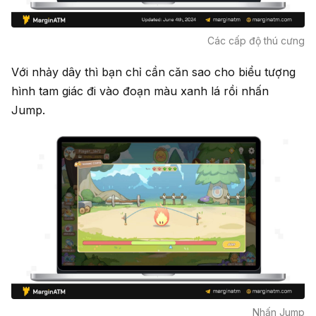
Các cấp độ thú cưng
Với nhảy dây thì bạn chỉ cần căn sao cho biểu tượng
hình tam giác đi vào đoạn màu xanh lá rồi nhấn
Jump.
Nhấn Jump