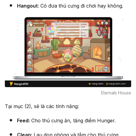
Hangout
: Có đưa thú cưng đi chơi hay không.
Eternals House
Tại mục (2), sẽ là các tính năng:
Feed:
Cho thú cưng ăn, tăng điểm Hunger.
Clean:
Lau dọn phòng và tắm cho thú cưng,