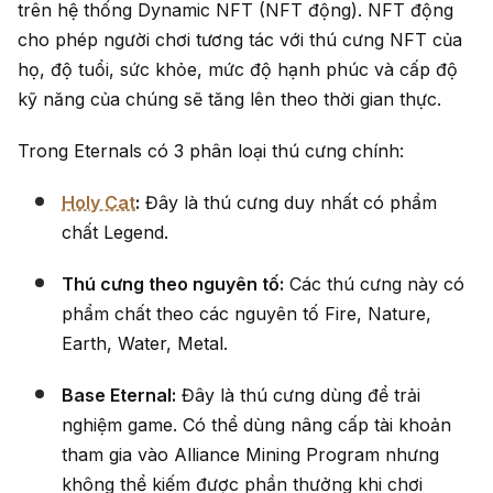
trên hệ thống Dynamic NFT (NFT động). NFT động
cho phép người chơi tương tác với thú cưng NFT của
họ, độ tuổi, sức khỏe, mức độ hạnh phúc và cấp độ
kỹ năng của chúng sẽ tăng lên theo thời gian thực.
Trong Eternals có 3 phân loại thú cưng chính:
Holy Cat
:
Đây là thú cưng duy nhất có phẩm
chất Legend.
Thú cưng theo nguyên tố:
Các thú cưng này có
phẩm chất theo các nguyên tố Fire, Nature,
Earth, Water, Metal.
Base Eternal:
Đây là thú cưng dùng để trải
nghiệm game. Có thể dùng nâng cấp tài khoản
tham gia vào Alliance Mining Program nhưng
không thể kiếm được phần thưởng khi chơi