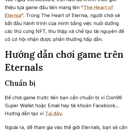
thiệu tựa game đầu tiên mang tên "
The Heart of
Eternia
". Trong The Heart of Eternia, người chơi sẽ
bắt đầu hành trình của mình bằng việc nuôi dưỡng
các thú cưng NFT, thu thập và chế tạo tài nguyên để
có cơ hội nhận được phần thưởng hấp dẫn.
Hướng dẫn chơi game trên
Eternals
Chuẩn bị
Để chơi game trước tiên bạn cần chuẩn bị ví Coin98
Super Wallet hoặc Email hay tài khoản Facebook...
Hướng dẫn tạo ví
Tại đây
.
Ngoài ra, để tham gia vào thế giới Eternals, bạn sẽ cần