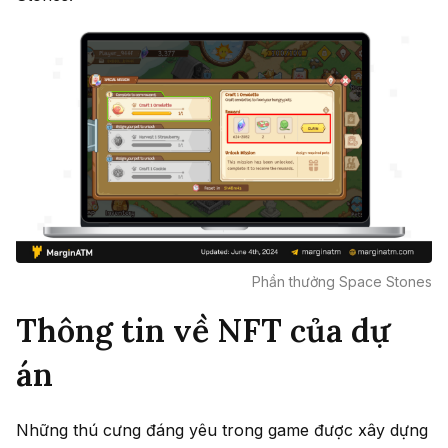
Phần thưởng Space Stones
Thông tin về NFT của dự
án
Những thú cưng đáng yêu trong game được xây dựng