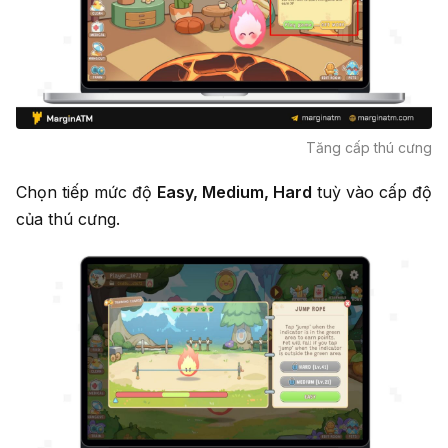
Tăng cấp thú cưng
Chọn tiếp mức độ
Easy, Medium, Hard
tuỳ vào cấp độ
của thú cưng.