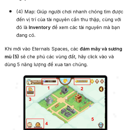
(4) Map: Giúp người chơi nhanh chóng tìm được
đến vị trí của tài nguyên cần thu thập, cùng với
đó là
Inventory
để xem các tài nguyên mà bạn
đang có.
Khi mới vào Eternals Spaces, các
đám mây và sương
mù (5)
sẽ che phủ các vùng đất, hãy click vào và
dùng 5 năng lượng để xua tan chúng.