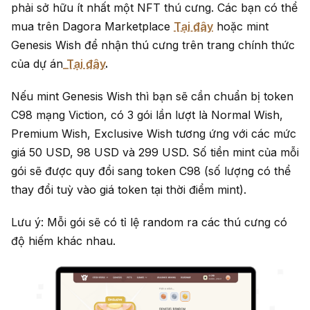
phải sở hữu ít nhất một NFT thú cưng. Các bạn có thể
mua trên Dagora Marketplace
Tại đây
hoặc mint
Genesis Wish để nhận thú cưng trên trang chính thức
của dự án
Tại đây
.
Nếu mint Genesis Wish thì bạn sẽ cần chuẩn bị token
C98 mạng Viction, có 3 gói lần lượt là Normal Wish,
Premium Wish, Exclusive Wish tương ứng với các mức
giá 50 USD, 98 USD và 299 USD. Số tiền mint của mỗi
gói sẽ được quy đổi sang token C98 (số lượng có thể
thay đổi tuỳ vào giá token tại thời điểm mint).
Lưu ý: Mỗi gói sẽ có tỉ lệ random ra các thú cưng có
độ hiếm khác nhau.