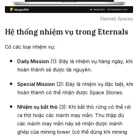
Eternals Spaces
Hệ thống nhiệm vụ trong Eternals
Có các loại nhiệm vụ:
Daily Mission
(1): Đây là nhiệm vụ hàng ngày, khi
hoàn thành sẽ được tài nguyên.
Special Mission
(2): Đây là nhiệm vụ đặc biệt, khi
hoàn thành có thể nhận được Space Stones.
Nhiệm vụ bắt thỏ
(3): Khi bắt thỏ rừng có thể rơi
ra thịt hoặc các mảnh may mắn. Thu thập đủ
các mảnh may mắn này sẽ nhận được mảnh
ghép của mining tower (có thể dùng khi mining