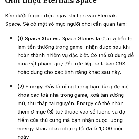
Giới thiệu Eternals Space
Bên dưới là giao diện ngay khi bạn vào Eternals
Space. Sẽ có một số mục người chơi cần quan tâm:
(1)
Space Stones:
Space Stones là đơn vị tiền tệ
làm tiền thưởng trong game, nhận được sau khi
hoàn thành nhiệm vụ đặc biệt. Có thể sử dụng để
mua vật phẩm, quy đổi trực tiếp ra token C98
hoặc dùng cho các tính năng khác sau này.
(2) Energy:
Đây là năng lượng bạn dùng để mở
khoá các toà nhà trong game, xoá tan sương
mù, thu thập tài nguyên. Energy có thể nhận
thêm ở
mục (3)
tuỳ thuộc vào số lượng và độ
hiếm của thú cưng mà bạn nhận được lượng
energy khác nhau nhưng tối đa là 1,000 mỗi
ngày.