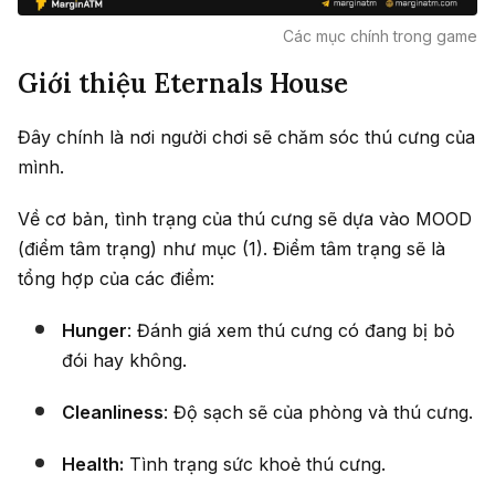
Các mục chính trong game
Giới thiệu Eternals House
Đây chính là nơi người chơi sẽ chăm sóc thú cưng của
mình.
Về cơ bản, tình trạng của thú cưng sẽ dựa vào MOOD
(điểm tâm trạng) như mục (1). Điểm tâm trạng sẽ là
tổng hợp của các điểm:
Hunger
: Đánh giá xem thú cưng có đang bị bỏ
đói hay không.
Cleanliness
: Độ sạch sẽ của phòng và thú cưng.
Health:
Tình trạng sức khoẻ thú cưng.