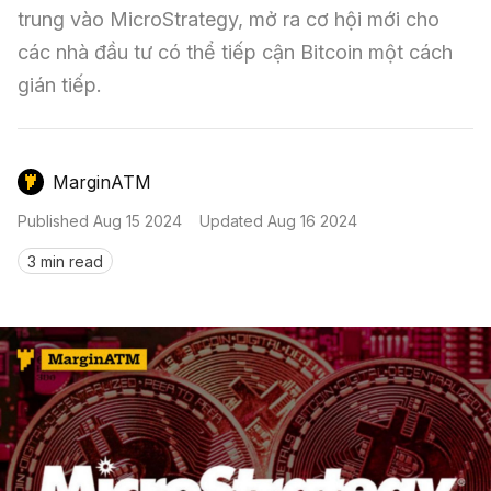
Nến & Price Action
Kinh Nghiệm Đầu Tư
Sign in
trung vào MicroStrategy, mở ra cơ hội mới cho 
các nhà đầu tư có thể tiếp cận Bitcoin một cách 
GameFi
Mô Hình Biểu Đồ Giá
Sàn Giao Dịch
gián tiếp.
Công Cụ Đầu Tư
MarginATM
Published
Aug 15 2024
Updated
Aug 16 2024
3 min read