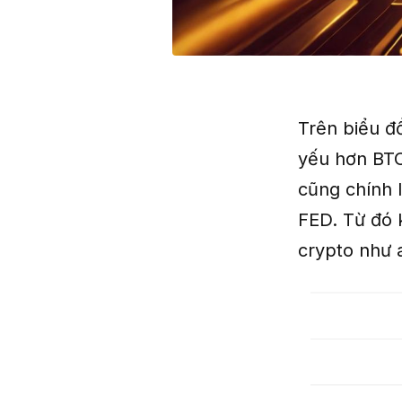
Trên biểu đ
yếu hơn BTC 
cũng chính l
FED. Từ đó k
crypto như a