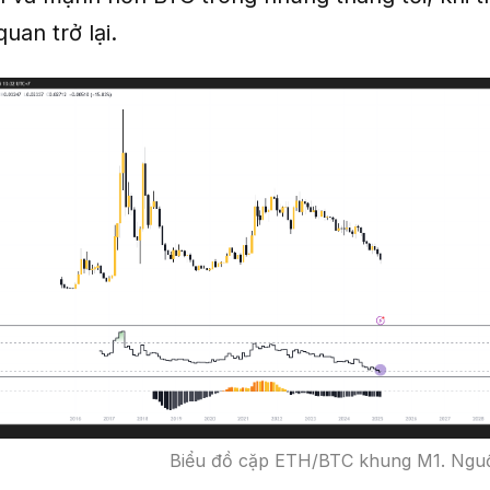
uan trở lại.
Biểu đồ cặp ETH/BTC khung M1. Nguồ