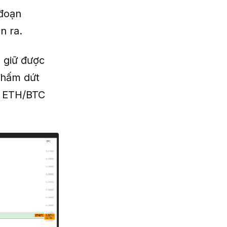
 đoạn
n ra.
 giữ được
chấm dứt
ặp ETH/BTC