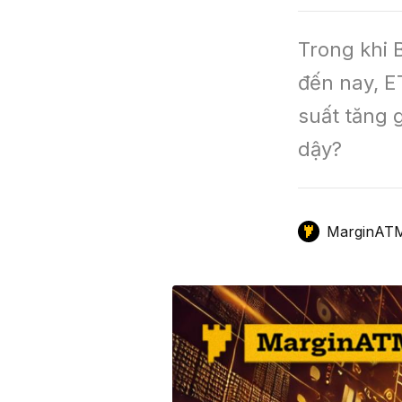
GameFi
Mô Hình Biểu Đồ Giá
Sàn Giao Dịch
Trong khi B
Công Cụ Đầu Tư
đến nay, E
suất tăng 
dậy?
MarginAT