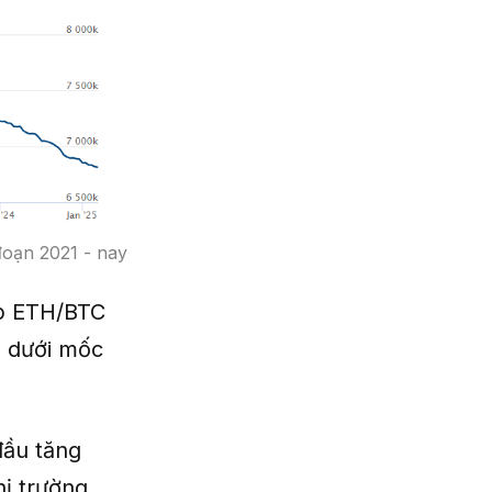
đoạn 2021 - nay
 ETH/BTC
m dưới mốc
đầu tăng
hị trường