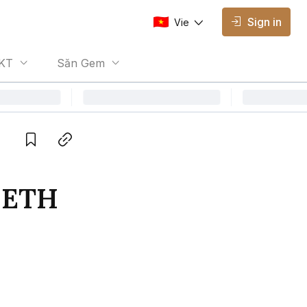
Sign in
Vie
AVAILABLE EDITIONS
KT
Săn Gem
Vie
Vietnamese
Save
Copy link
 ETH