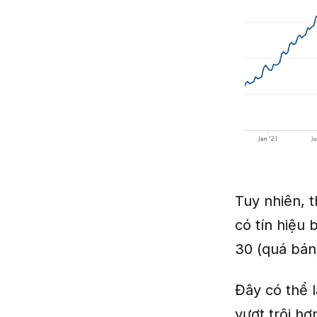
Tuy nhiên, t
có tín hiệu 
30 (quá bán
Đây có thể 
vượt trội hơ