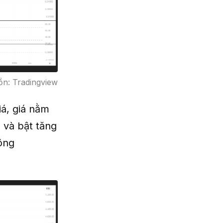
n: Tradingview
á, giá nằm
 và bật tăng
công