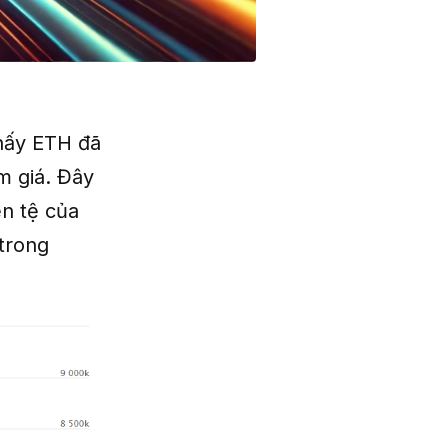
hấy ETH đã
m giá. Đây
ền tệ của
 trong