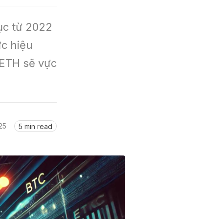
ục từ 2022 
 hiệu 
ETH sẽ vực 
25
5 min read