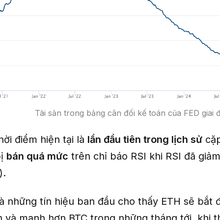
Tài sản trong bảng cân đối kế toán của FED giai 
hời điểm hiện tại là
lần đầu tiên trong lịch sử
cặp
bị
bán quá mức
trên chỉ báo RSI khi RSI đã giả
).
là những tín hiệu ban đầu cho thấy ETH sẽ bắt 
n và mạnh hơn BTC trong những tháng tới, khi t