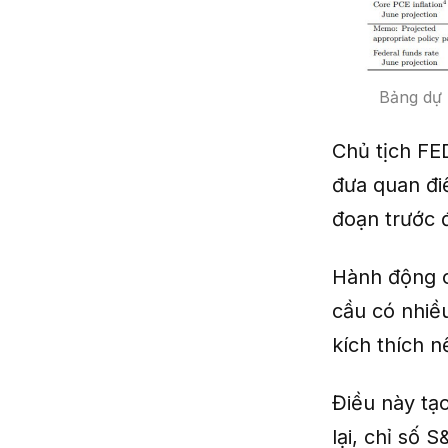
Bảng dự 
Chủ tịch FE
đưa quan điể
đoạn trước 
Hành động c
cầu có nhiều
kích thích n
Điều này tạo
lại, chỉ số 