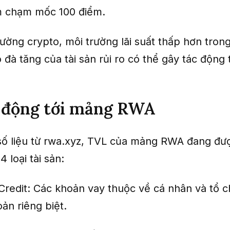
m chạm mốc 100 điểm.
trường crypto, môi trường lãi suất thấp hơn trong
 đà tăng của tài sản rủi ro có thể gây tác động 
c động tới mảng RWA
ố liệu từ rwa.xyz, TVL của mảng RWA đang đư
4 loại tài sản:
 Credit: Các khoản vay thuộc về cá nhân và tổ c
ản riêng biệt.