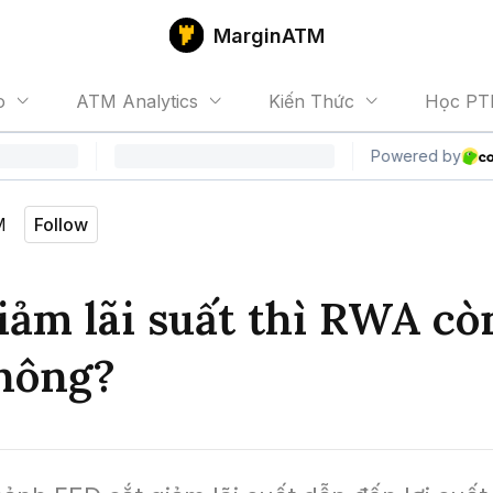
MarginATM
o
ATM Analytics
Kiến Thức
Học PT
M
Follow
iảm lãi suất thì RWA cò
hông?