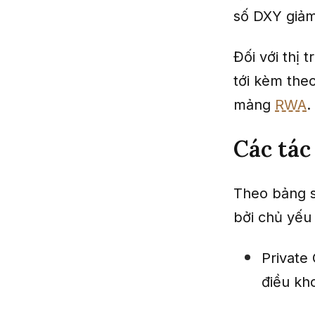
số DXY giả
Đối với thị 
tới kèm theo
mảng
RWA
.
Các tá
Theo bảng s
bởi chủ yếu 
Private
điều kho