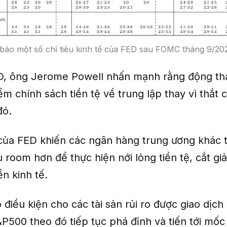
báo một số chỉ tiêu kinh tế của FED sau FOMC tháng 9/2
D, ông Jerome Powell nhấn mạnh rằng động thá
m chính sách tiền tệ về trung lập thay vì thắt c
đó.
ủa FED khiến các ngân hàng trung ương khác t
 room hơn để thực hiện nới lỏng tiền tệ, cắt giả
ền kinh tế.
 điều kiện cho các tài sản rủi ro được giao dịch
S&P500 theo đó tiếp tục phá đỉnh và tiến tới mốc