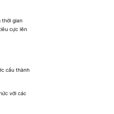
 thời gian
tiêu cực lên
ợc cấu thành
hức với các