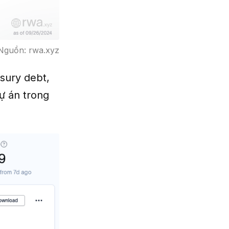
 Nguồn: rwa.xyz
asury debt,
ự án trong