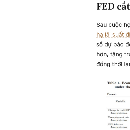
FED cắt
Sau cuộc họ
hạ lãi suất 
số dự báo đố
hơn, tăng t
đồng thời l