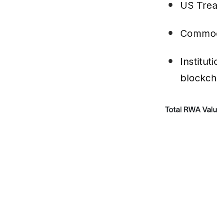
US Trea
Commodi
Institut
blockch