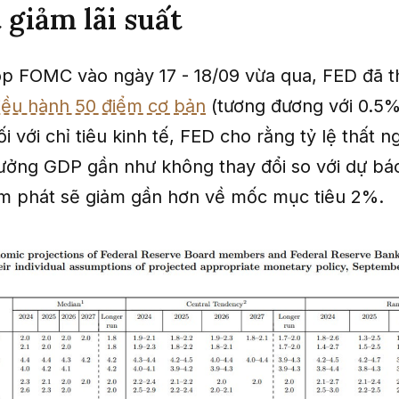
 giảm lãi suất
p FOMC vào ngày 17 - 18/09 vừa qua, FED đã t
điều hành 50 điểm cơ bản
(tương đương với 0.5%
i với chỉ tiêu kinh tế, FED cho rằng tỷ lệ thất 
rưởng GDP gần như không thay đổi so với dự bá
ạm phát sẽ giảm gần hơn về mốc mục tiêu 2%.