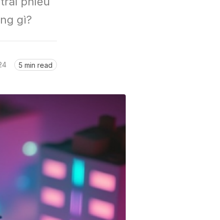
rái phiếu 
ng gì?
24
5 min read