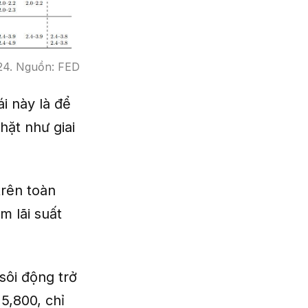
024. Nguồn: FED
i này là để
hặt như giai
rên toàn
m lãi suất
 sôi động trở
 5,800, chỉ