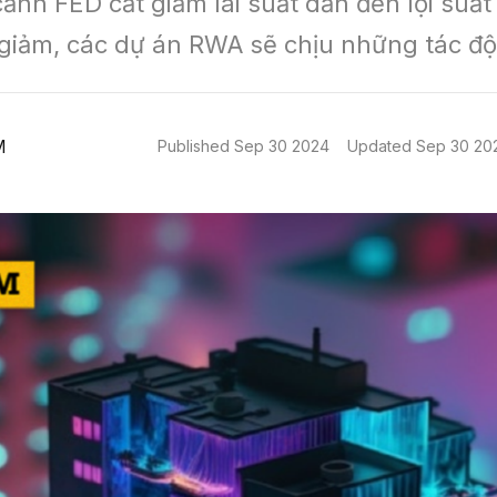
ảnh FED cắt giảm lãi suất dẫn đến lợi suất t
giảm, các dự án RWA sẽ chịu những tác độ
M
Published
Sep 30 2024
Updated
Sep 30 20