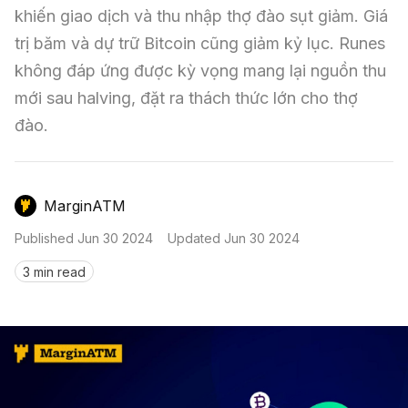
Nến & Price Action
Kinh Nghiệm Đầu Tư
Sign in
khiến giao dịch và thu nhập thợ đào sụt giảm. Giá 
trị băm và dự trữ Bitcoin cũng giảm kỷ lục. Runes 
GameFi
Mô Hình Biểu Đồ Giá
Sàn Giao Dịch
không đáp ứng được kỳ vọng mang lại nguồn thu 
Công Cụ Đầu Tư
mới sau halving, đặt ra thách thức lớn cho thợ 
đào.
MarginATM
Published
Jun 30 2024
Updated
Jun 30 2024
3 min read