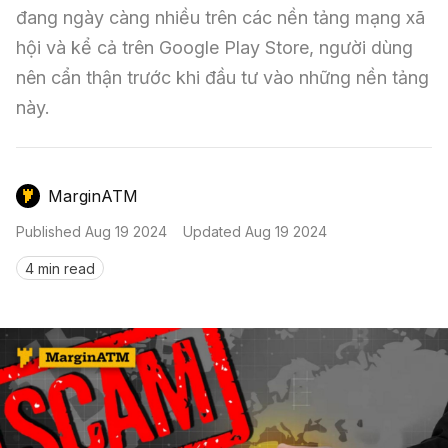
Nến & Price Action
Kinh Nghiệm Đầu Tư
Sign in
đang ngày càng nhiều trên các nền tảng mạng xã 
hội và kể cả trên Google Play Store, người dùng 
GameFi
Mô Hình Biểu Đồ Giá
Sàn Giao Dịch
nên cẩn thận trước khi đầu tư vào những nền tảng 
Công Cụ Đầu Tư
này.
MarginATM
Published
Aug 19 2024
Updated
Aug 19 2024
4 min read