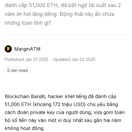
Nến & Price Action
Kinh Nghiệm Đầu Tư
Sign in
đánh cắp 51,000 ETH, đã bất ngờ tái xuất sau 2 
năm im hơi lặng tiếng. Động thái này ẩn chứa 
GameFi
Mô Hình Biểu Đồ Giá
Sàn Giao Dịch
những toan tính gì?
Công Cụ Đầu Tư
MarginATM
Published
Jan 01 2025
Updated
Jan 02 2025
5 min read
Blockchain Bandit, hacker khét tiếng đã đánh cắp
51,000 ETH (khoảng 172 triệu USD) chủ yếu bằng
cách đoán private key của người dùng, vừa gom toàn
bộ số tiền này vào một ví duy nhất sau gần hai năm
không hoạt động.