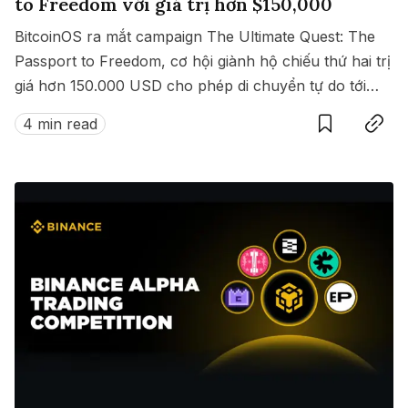
to Freedom với giá trị hơn $150,000
BitcoinOS ra mắt campaign The Ultimate Quest: The
Passport to Freedom, cơ hội giành hộ chiếu thứ hai trị
giá hơn 150.000 USD cho phép di chuyển tự do tới
Save
Copy link
hàng loạt quốc gia không cần visa.
4 min read