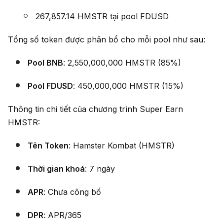
267,857.14 HMSTR tại pool FDUSD
Tổng số token được phân bổ cho mỗi pool như sau:
Pool BNB
: 2,550,000,000 HMSTR (85%)
Pool FDUSD
: 450,000,000 HMSTR (15%)
Thông tin chi tiết của chương trình Super Earn
HMSTR:
Tên Token
: Hamster Kombat (HMSTR)
Thời gian khoá
: 7 ngày
APR
: Chưa công bố
DPR
: APR/365