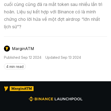
Nến & Price Action
Kinh Nghiệm Đầu Tư
Sign in
cuối cùng cũng đã ra mắt token sau nhiều lần trì 
hoãn. Liệu sự kết hợp với Binance có là minh 
GameFi
Mô Hình Biểu Đồ Giá
Sàn Giao Dịch
chứng cho lời hứa về một đợt airdrop “lớn nhất 
Công Cụ Đầu Tư
lịch sử”?
MarginATM
Published
Sep 12 2024
Updated
Sep 13 2024
4 min read