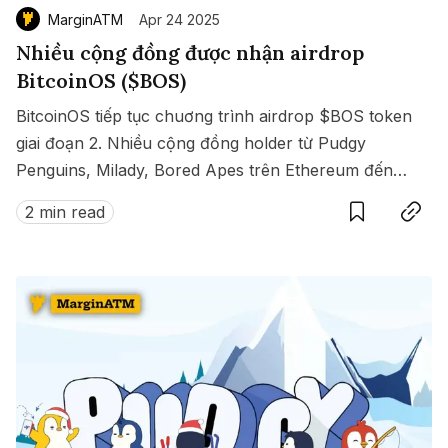
MarginATM
Apr 24 2025
Nhiều cộng đồng được nhận airdrop
BitcoinOS ($BOS)
BitcoinOS tiếp tục chuơng trình airdrop $BOS token
giai đoạn 2. Nhiều cộng đồng holder từ Pudgy
Penguins, Milady, Bored Apes trên Ethereum đến
Save
Copy link
Madlads trên Solana, Ordinals trên Bitcoin và nhiều
2 min read
cộng đồng khác đủ điều kiện nhận airdrop $BOS.