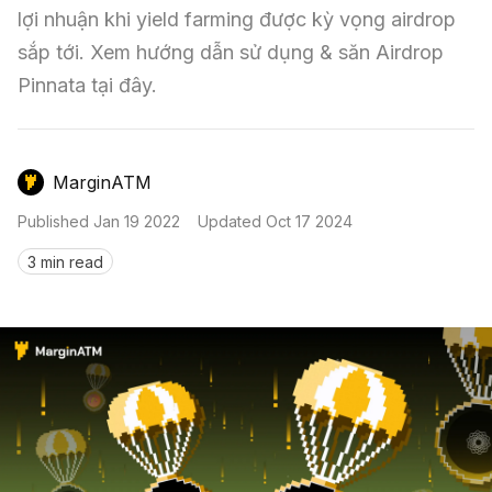
Nến & Price Action
Kinh Nghiệm Đầu Tư
Sign in
lợi nhuận khi yield farming được kỳ vọng airdrop 
sắp tới. Xem hướng dẫn sử dụng & săn Airdrop 
GameFi
Mô Hình Biểu Đồ Giá
Sàn Giao Dịch
Pinnata tại đây.
Công Cụ Đầu Tư
MarginATM
Published
Jan 19 2022
Updated
Oct 17 2024
3 min read