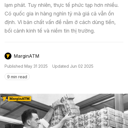
Nến & Price Action
Kinh Nghiệm Đầu Tư
Sign in
lạm phát. Tuy nhiên, thực tế phức tạp hơn nhiều. 
Có quốc gia in hàng nghìn tỷ mà giá cả vẫn ổn 
GameFi
Mô Hình Biểu Đồ Giá
Sàn Giao Dịch
định. Vì bản chất vấn đề nằm ở cách dùng tiền, 
Công Cụ Đầu Tư
bối cảnh kinh tế và niềm tin thị trường.
MarginATM
Published
May 31 2025
Updated
Jun 02 2025
9 min read