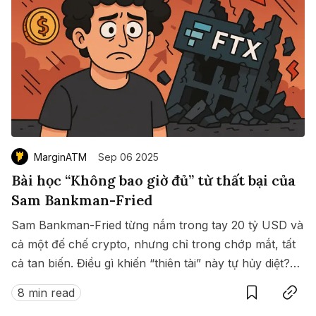
MarginATM
Sep 06 2025
Bài học “Không bao giờ đủ” từ thất bại của
Sam Bankman-Fried
Sam Bankman-Fried từng nắm trong tay 20 tỷ USD và
cả một đế chế crypto, nhưng chỉ trong chớp mắt, tất
cả tan biến. Điều gì khiến “thiên tài” này tự hủy diệt?
Save
Copy link
Bài học nào ẩn sau cú sụp đổ lịch sử ấy?
8 min read