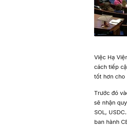
Việc Hạ Việ
cách tiếp c
tốt hơn cho
Trước đó và
sẽ nhận quy
SOL, USDC..
ban hành CB