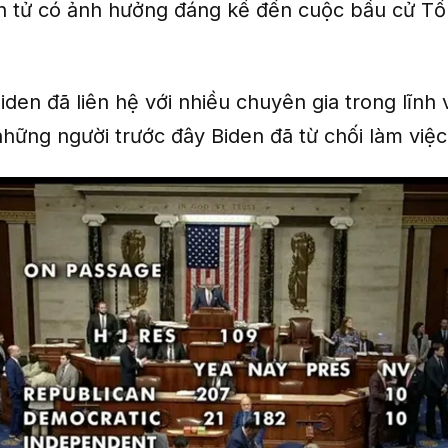
ện tử có ảnh hưởng đáng kể đến cuộc bầu cử T
en đã liên hệ với nhiều chuyên gia trong lĩnh 
những người trước đây Biden đã từ chối làm việc