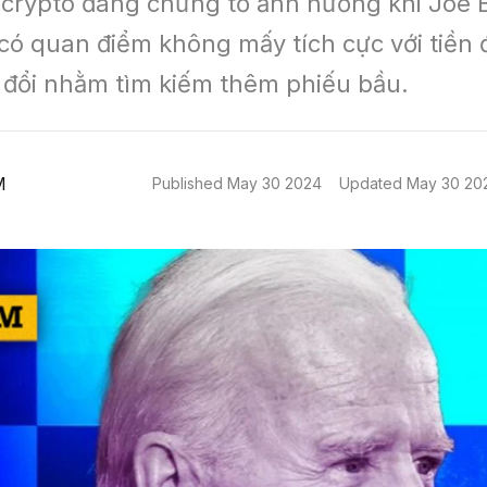
 crypto đang chứng tỏ ảnh hưởng khi Joe Bi
có quan điểm không mấy tích cực với tiền đi
 đổi nhằm tìm kiếm thêm phiếu bầu.
M
Published
May 30 2024
Updated
May 30 20