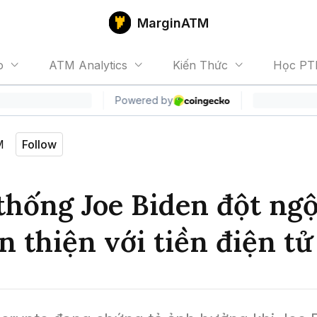
MarginATM
o
ATM Analytics
Kiến Thức
Học PT
M
Follow
thống Joe Biden đột ngộ
n thiện với tiền điện tử