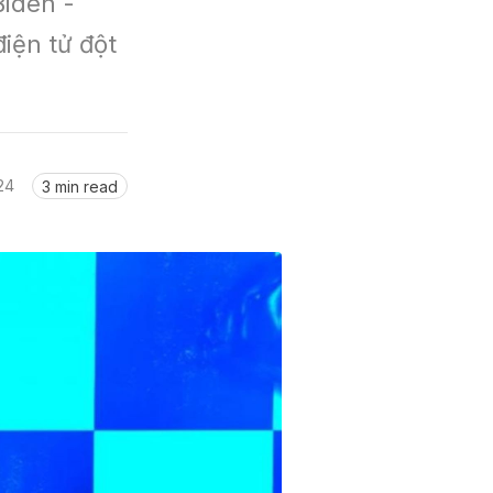
den -  
ện tử đột 
24
3 min read