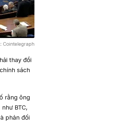
: Cointelegraph
ải thay đổi
 chính sách
ố rằng ông
n như BTC,
à phản đối