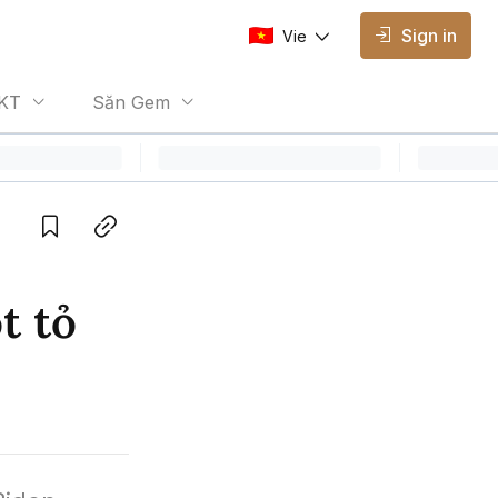
Sign in
Vie
AVAILABLE EDITIONS
KT
Săn Gem
Vie
Vietnamese
Save
Copy link
t tỏ