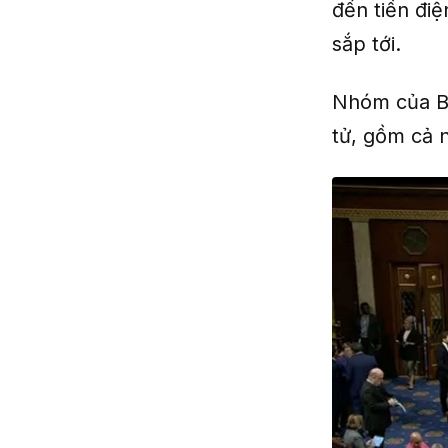
đến tiền đi
sắp tới.
Nhóm của Bid
tử, gồm cả 