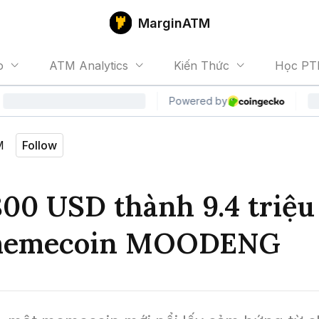
MarginATM
o
ATM Analytics
Kiến Thức
Học PT
M
Follow
800 USD thành 9.4 triệ
memecoin MOODENG