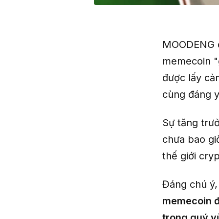
MOODENG đan
memecoin "g
được lấy cả
cùng đáng y
Sự tăng trư
chưa bao gi
thế giới cry
Đáng chú ý,
memecoin đầ
trong quý v