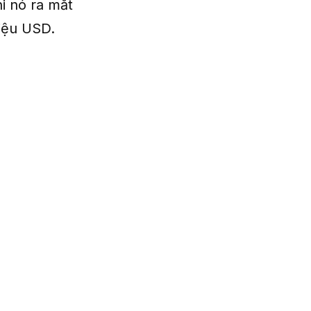
i nó ra mắt
riệu USD.