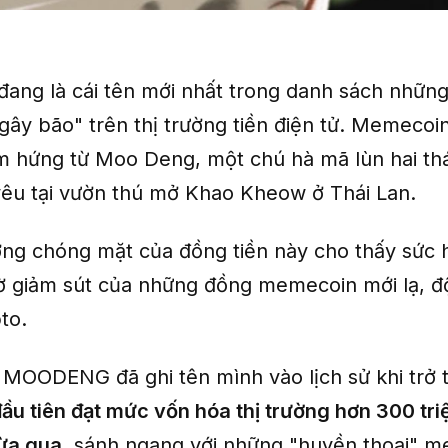
g là cái tên mới nhất trong danh sách nhữn
ây bão" trên thị trường tiền điện tử. Meme
m hứng từ Moo Deng, một chú hà mã lùn hai thá
êu tại vườn thú mở Khao Kheow ở Thái Lan.
ởng chóng mặt của đồng tiền này cho thấy sức 
ờ giảm sút của những đồng memecoin mới lạ, đ
pto.
 MOODENG đã ghi tên mình vào lịch sử khi trở
u tiên đạt mức vốn hóa thị trường hơn 300 tr
ừa qua
, sánh ngang với những "huyền thoại" 