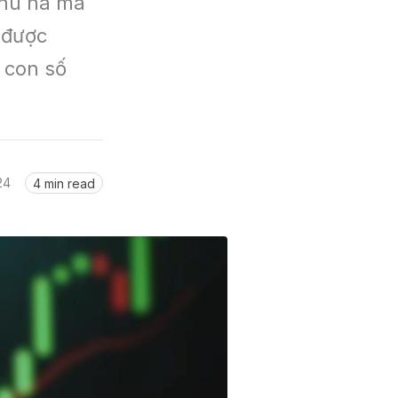
hú hà mã 
được 
 con số 
24
4 min read