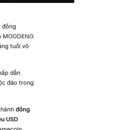
g đồng
coin MOODENG
ng tuổi vô
hấp dẫn
ộc đáo trong
 thành
đồng
iệu USD
memecoin