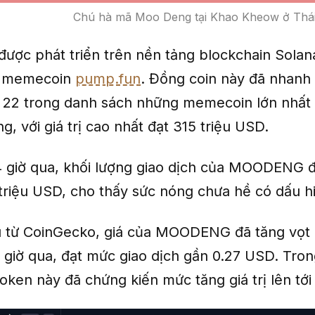
Chú hà mã Moo Deng tại Khao Kheow ở Thái
c phát triển trên nền tảng blockchain Solan
o memecoin
pump.fun
. Đồng coin này đã nhanh
thứ 22 trong danh sách những memecoin lớn nhất
ng, với giá trị cao nhất đạt 315 triệu USD.
4 giờ qua, khối lượng giao dịch của MOODENG đã
triệu USD, cho thấy sức nóng chưa hề có dấu hi
u từ CoinGecko, giá của MOODENG đã tăng vọ
4 giờ qua, đạt mức giao dịch gần 0.27 USD. Tro
oken này đã chứng kiến mức tăng giá trị lên tới