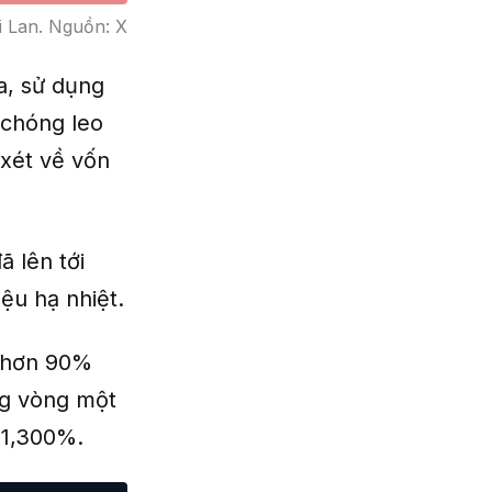
 Lan. Nguồn: X
a, sử dụng
 chóng leo
 xét về vốn
 lên tới
ệu hạ nhiệt.
t hơn 90%
ng vòng một
 1,300%.