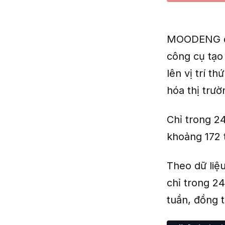
MOODENG đượ
công cụ tạ
lên vị trí 
hóa thị trườ
Chỉ trong 2
khoảng 172 
Theo dữ liệ
chỉ trong 2
tuần, đồng t