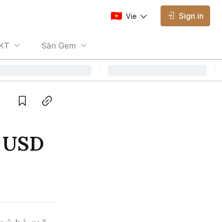
Sign in
Vie
AVAILABLE EDITIONS
KT
Săn Gem
Vie
Vietnamese
Save
Copy link
u USD