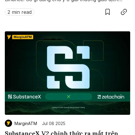
này?
2 min read
MarginATM
Jul 08 2025
SubstanceX V2 chính thức ra mắt trên