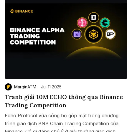
MarginATM
Jul 11 2025
Tranh giải 10M ECHO thông qua Binance
Trading Competition
Echo Protocol vừa công bố góp mặt trong chương
trình giao dịch BNB Chain Trading Competition của
Binance. Có gì đáng chú ý ở giải thưởng giao dịch
Save
Copy link