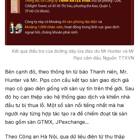
Kết quả điều tra của đường dây lừa đảo do Mr Hunter và Mr
Pips cầm đầu. Nguồn: TTXVN
Bên cạnh đó, theo thông tin từ báo Thanh niên, Mr.
Hunter và Mr. Pips còn cấu kết tạo sàn giao dịch giả
mạo có giao diện giống với sàn uy tín trên thế giới. Sau
đó họ can thiệp vào hệ thống giao dịch và khiến nhà
đầu tư bị thua lỗ. Một số sàn nổi tiếng nhất mà hai
người này từng hợp tác tạo ra để chiếm đoạt tài sản
bao gồm sàn GTMX, JPexchange...
Theo Công an Hà Nội, qua dữ liệu điện tử thu thập