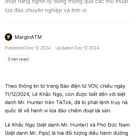
Nến & Price Action
đoạt hàng nghìn tỷ đồng thông qua các thủ thuật 
Kinh Nghiệm Đầu Tư
Sign in
lừa đảo chuyên nghiệp và tinh vi.
GameFi
Mô Hình Biểu Đồ Giá
Sàn Giao Dịch
Công Cụ Đầu Tư
MarginATM
Published
Dec 12 2024
Updated
Dec 12 2024
3 min read
Theo thông tin từ trang Báo điện tử VOV, chiều ngày
11/12/2024, Lê Khắc Ngọ, còn được biết đến với biệt
danh Mr. Hunter trên TikTok, đã bị phát lệnh truy nã
quốc tế về hành vi lừa đảo chiếm đoạt tài sản.
Lê Khắc Ngọ (biệt danh Mr. Hunter) và Phó Đức Nam
(biệt danh Mr. Pips) là hai đối tượng điều hành đường