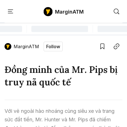
MarginATM
Kiến
Học
Săn
Thức
PTKT
Gem
Language edition
Vie
MarginATM
Follow
Home
Save
Copy link
Tin Tức Crypto
Đồng minh của Mr. Pips bị
Tin Tức Bitcoin
ATM Analytics
truy nã quốc tế
Phân Tích Bitcoin
Tin Tức Altcoin
Kiến Thức
Thuật Ngữ Cơ Bản
Phân Tích Ethereum
Tin Tức Thị Trường
Học PTKT
Với vẻ ngoài hào nhoáng cùng siêu xe và trang 
Chỉ Báo Kỹ Thuật
Kiến Thức Tổng Hợp
Phân Tích Thị Trường
Săn Gem
sức đắt tiền, Mr. Hunter và Mr. Pips đã chiếm 
Airdrop