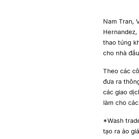
Nam Tran, V
Hernandez, 
thao túng k
cho nhà đầu
Theo các côn
đưa ra thông
các giao dị
làm cho các
*Wash trade 
tạo ra ảo gi