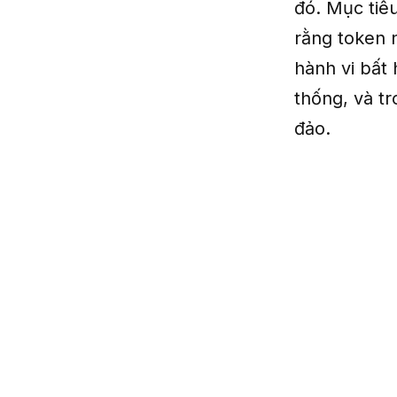
đó. Mục tiê
rằng token n
hành vi bất 
thống, và tr
đảo.