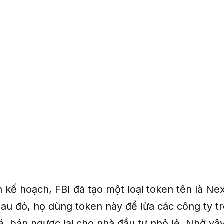
n kế hoạch, FBI đã tạo một loại token tên là Ne
au đó, họ dùng token này để lừa các công ty t
á, bán ngược lại cho nhà đầu tư nhỏ lẻ. Nhờ vậy