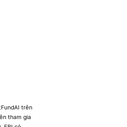
xFundAI trên
rên tham gia
, FBI có