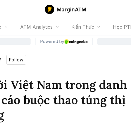
MarginATM
o
ATM Analytics
Kiến Thức
Học PT
M
Follow
ời Việt Nam trong danh
 cáo buộc thao túng thị
g