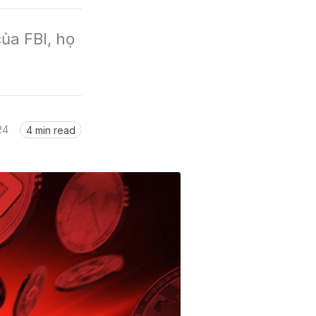
a FBI, họ 
24
4 min read