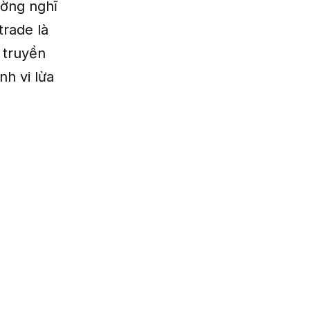
ường nghĩ
trade là
 truyền
nh vi lừa