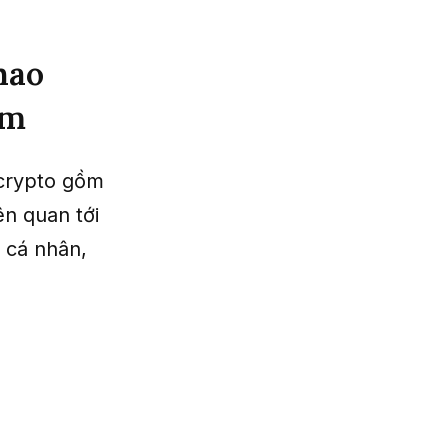
hao
am
 crypto gồm
ên quan tới
4 cá nhân,