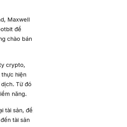
nd, Maxwell
otbit để
ang chào bán
ty crypto,
 thực hiện
 dịch. Từ đó
tiềm năng.
i tài sản, để
 đến tài sản