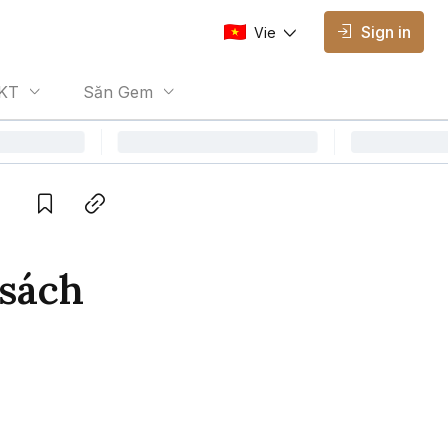
Sign in
Vie
AVAILABLE EDITIONS
KT
Săn Gem
Vie
Vietnamese
Save
Copy link
 sách