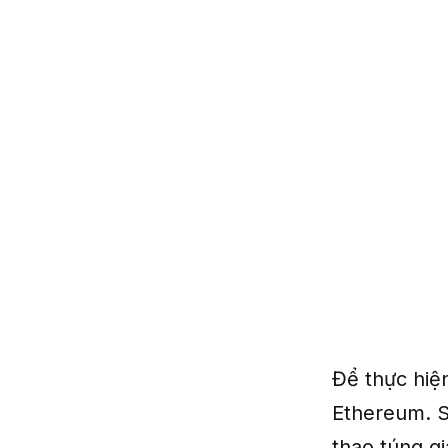
Để thực hiệ
Ethereum. S
thao túng gi