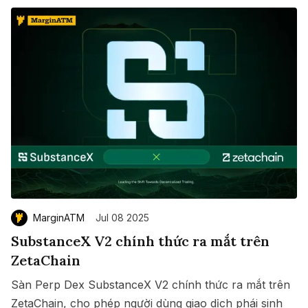
MarginATM
Jul 08 2025
SubstanceX V2 chính thức ra mắt trên
ZetaChain
Sàn Perp Dex SubstanceX V2 chính thức ra mắt trên
ZetaChain, cho phép người dùng giao dịch phái sinh