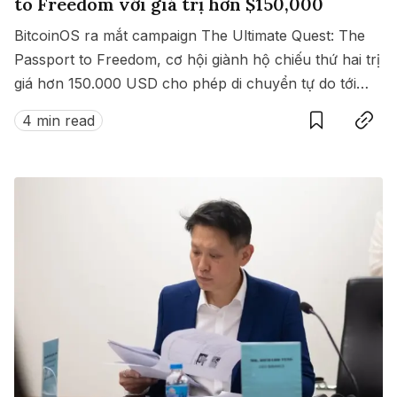
to Freedom với giá trị hơn $150,000
BitcoinOS ra mắt campaign The Ultimate Quest: The
Passport to Freedom, cơ hội giành hộ chiếu thứ hai trị
giá hơn 150.000 USD cho phép di chuyển tự do tới
Save
Copy link
hàng loạt quốc gia không cần visa.
4 min read