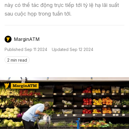
Nến & Price Action
Kinh Nghiệm Đầu Tư
Sign in
này có thể tác động trực tiếp tới tỷ lệ hạ lãi suất 
sau cuộc họp trong tuần tới.
GameFi
Mô Hình Biểu Đồ Giá
Sàn Giao Dịch
Công Cụ Đầu Tư
MarginATM
Published
Sep 11 2024
Updated
Sep 12 2024
2 min read