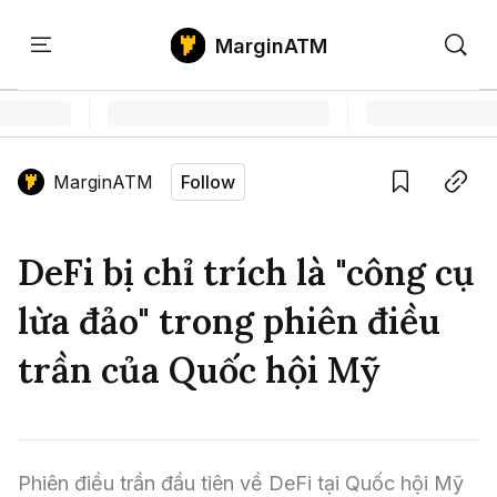
MarginATM
Kiến
Học
Săn
Thức
PTKT
Gem
Language edition
Vie
MarginATM
Follow
Home
Save
Copy link
Tin Tức Crypto
DeFi bị chỉ trích là "công cụ
Tin Tức Bitcoin
ATM Analytics
lừa đảo" trong phiên điều
Phân Tích Bitcoin
Tin Tức Altcoin
Kiến Thức
trần của Quốc hội Mỹ
Thuật Ngữ Cơ Bản
Phân Tích Ethereum
Tin Tức Thị Trường
Học PTKT
Chỉ Báo Kỹ Thuật
Kiến Thức Tổng Hợp
Phân Tích Thị Trường
Săn Gem
Phiên điều trần đầu tiên về DeFi tại Quốc hội Mỹ 
Airdrop