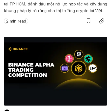
tại TP.HCM, đánh dấu một nỗ lực hợp tác và xây dựng
khung pháp lý rõ ràng cho thị trường crypto tại Việt
Save
Copy link
Nam.
2 min read