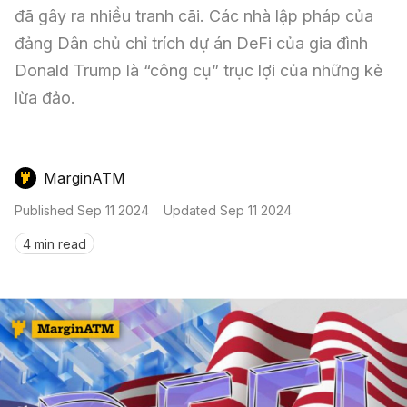
Nến & Price Action
Kinh Nghiệm Đầu Tư
Sign in
đã gây ra nhiều tranh cãi. Các nhà lập pháp của 
đảng Dân chủ chỉ trích dự án DeFi của gia đình 
GameFi
Mô Hình Biểu Đồ Giá
Sàn Giao Dịch
Donald Trump là “công cụ” trục lợi của những kẻ 
Công Cụ Đầu Tư
lừa đảo.
MarginATM
Published
Sep 11 2024
Updated
Sep 11 2024
4 min read